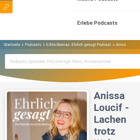
Erlebe Podcasts
Startseite
Podcasts
Echte Mamas: Ehrlich gesagt Podcast
Anissa Loucif
Anissa
Loucif -
Lachen
trotz