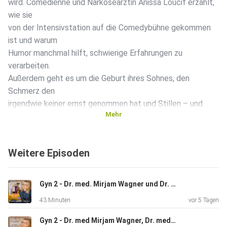
wird. Comedienne und Narkoseärztin Anissa Loucif erzählt,
wie sie
von der Intensivstation auf die Comedybühne gekommen
ist und warum
Humor manchmal hilft, schwierige Erfahrungen zu
verarbeiten.
Außerdem geht es um die Geburt ihres Sohnes, den
Schmerz den
irgendwie keiner ernst genommen hat und Stillen – und
Mehr
darum, wie
unterschiedlich diese Erfahrungen wirklich sein können.
Anissa
Weitere Episoden
berichtet offen von ihrer eigenen Geburt, von
Stillproblemen und
davon, warum gesellschaftliche Erwartungen an Mütter oft
Gyn 2 - Dr. med. Mirjam Wagner und Dr. med. Rebekka Westphal - Wenn der Bauch Alarm schlägt – Endometriose & Myome
mehr Druck
43 Minuten
vor 5 Tagen
machen als helfen. Eine ehrliche, persönliche und
gleichzeitig sehr
Gyn 2 - Dr. med Mirjam Wagner, Dr. med Rebekka Westphal - Beckenboden, das Kraftzentrum?