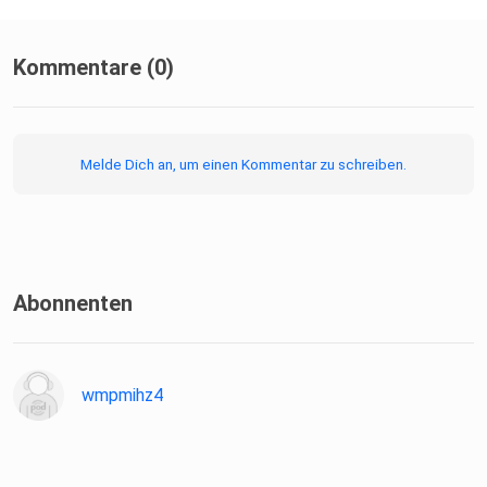
Bewertet die Folge und lasst Sterne da! Kommentiert,
liked, shared!
🪄 Hinterlasst Gäste-Wünsche!
Kommentare (0)
Melde Dich an, um einen Kommentar zu schreiben.
Abonnenten
wmpmihz4