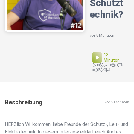
Schutzt
echnik?
vor 5 Monaten
13
Minuten
0
0
0
0
0
0
Beschreibung
vor 5 Monaten
HERZlich Willkommen, liebe Freunde der Schutz-, Leit- und
Elektrotechnik. In diesem Interview erklärt euch Andres