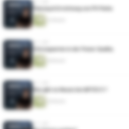
vor 1 Jahr
Planung & Errichtung von PV-Parks
22 Minuten
vor 1 Jahr
Störungsarten in der Power Quality.
38 Minuten
vor 1 Jahr
Was gibt es Neues bei ARTES 5 ?
20 Minuten
vor 1 Jahr