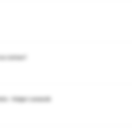
es richten?
rks - Holger Lewanzik