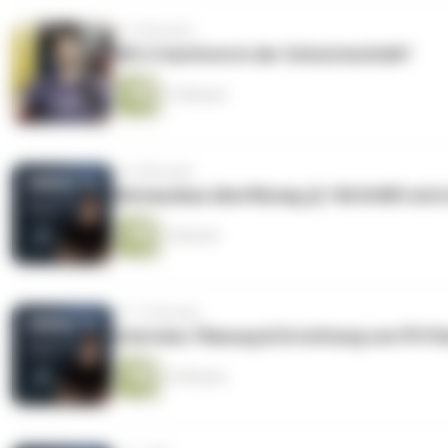
vor 4 Monaten
NIS-2-konform in der Schutztechnik?
13 Minuten
vor 9 Monaten
Netzausbau überflüssig, § 14A EnWG wird 
7 Minuten
vor 11 Monaten
Interview: Planung & Errichtung von PV-Pa
15 Minuten