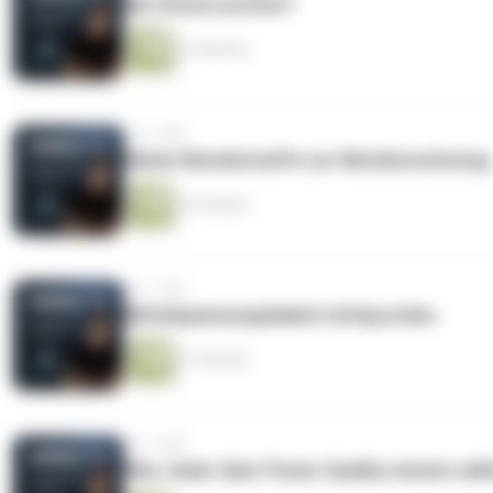
NA-Schutz prüfen?
14 Minuten
vor 1 Jahr
Meine Wunderwaffe zur Netzberechnung
23 Minuten
vor 1 Jahr
Mittelspannungskabel richtig erden.
21 Minuten
vor 1 Jahr
Was Jeder über Power Quality wissen sollt