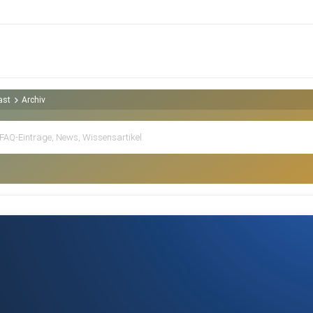
ast
Archiv