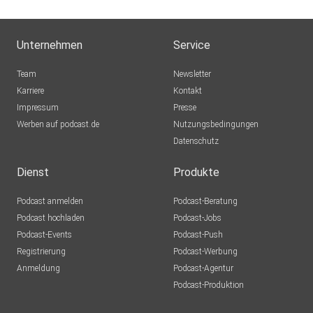
Unternehmen
Service
Team
Newsletter
Karriere
Kontakt
Impressum
Presse
Werben auf podcast.de
Nutzungsbedingungen
Datenschutz
Dienst
Produkte
Podcast anmelden
Podcast-Beratung
Podcast hochladen
Podcast-Jobs
Podcast-Events
Podcast-Push
Registrierung
Podcast-Werbung
Anmeldung
Podcast-Agentur
Podcast-Produktion