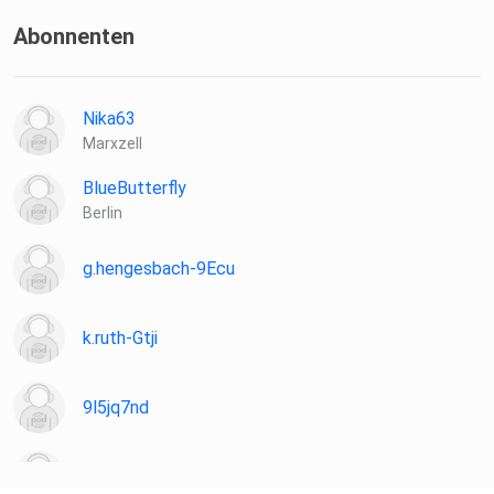
findet ihr unter https://www.youtube.com/@KLUGUNDTOD
Abonnenten
Hosted on Acast. See acast.com/privacy for more
Nika63
information.
Marxzell
BlueButterfly
Berlin
g.hengesbach-9Ecu
k.ruth-Gtji
9l5jq7nd
Karinriti