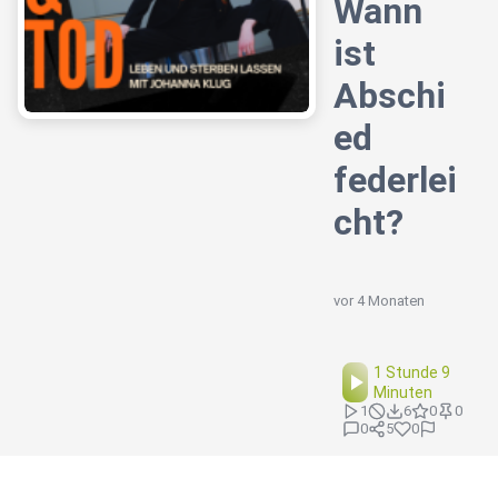
Wann
ist
Abschi
ed
federlei
cht?
vor 4 Monaten
1 Stunde 9
Minuten
1
6
0
0
0
5
0