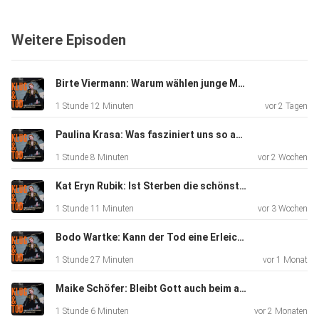
In der ersten Folge von „Klug & Tod“ spricht Johanna Klug
–
Weitere Episoden
Autorin sowie Sterbe- und Trauerbegleiterin – mit Christine
Westermann: Journalistin, Moderatorin, Podcasterin und
Bestsellerautorin, die seit Jahrzehnten die deutsche
Birte Viermann: Warum wählen junge ME/CFS-Betroffene den Freitod?
Medien- und
1 Stunde 12 Minuten
vor 2 Tagen
Kulturlandschaft prägt.
Paulina Krasa: Was fasziniert uns so am Tod anderer?
1 Stunde 8 Minuten
vor 2 Wochen
In diesem sehr persönlichen Gespräch erzählt sie von dem
prägendsten Abschied ihres Lebens: dem Tod ihres Vaters,
Kat Eryn Rubik: Ist Sterben die schönste Form des Loslassens?
als sie
1 Stunde 11 Minuten
vor 3 Wochen
13 Jahre alt war – ein Moment, über den ihr im Podcast
einmal die
Bodo Wartke: Kann der Tod eine Erleichterung sein?
Tränen kommen. Es geht um Abschied, Trauer und Humor
1 Stunde 27 Minuten
vor 1 Monat
im Angesicht
Maike Schöfer: Bleibt Gott auch beim assistierten Suizid?
des Todes, um Glauben und um die Frage, wie wir leben
wollen,
1 Stunde 6 Minuten
vor 2 Monaten