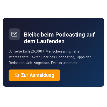
roadcaptainpeter-Vq8i
MissSpinster80
Bleibe beim Podcasting auf
dem Laufenden
harald.schugt
Schließe Dich 26.000+ Menschen an. Erhalte
heikegebauer
interessante Fakten über das Podcasting, Tipps der
Redaktion, Job-Angebote, Events und mehr.
ewickinghoff-5d5U
Zur Anmeldung