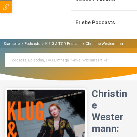
Erlebe Podcasts
Startseite
Podcasts
KLUG & TOD Podcast
Christine Westermann: Wann is
Christin
e
Wester
mann: