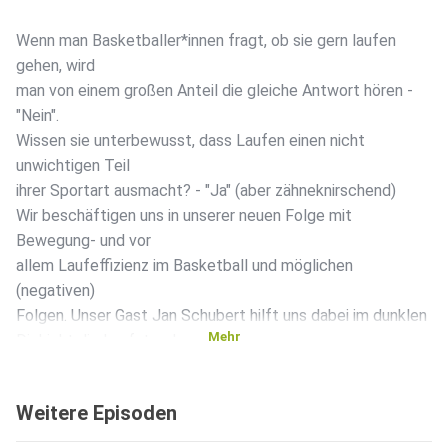
Wenn man Basketballer*innen fragt, ob sie gern laufen
gehen, wird
man von einem großen Anteil die gleiche Antwort hören -
"Nein".
Wissen sie unterbewusst, dass Laufen einen nicht
unwichtigen Teil
ihrer Sportart ausmacht? - "Ja" (aber zähneknirschend)
Wir beschäftigen uns in unserer neuen Folge mit
Bewegung- und vor
allem Laufeffizienz im Basketball und möglichen
(negativen)
Folgen. Unser Gast Jan Schubert hilft uns dabei im dunklen
Mehr
Dickicht die Laufstrecke zu finden.
Am Ende gibt es natürlich auch wieder die mittlerweile
altbewährten What-if Fragen.
Weitere Episoden