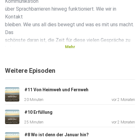
Kommunikation
über Sprachbarrieren hinweg funktioniert. Wie wir in
Kontakt
bleiben. Wie uns all dies bewegt und was es mit uns macht.
Das
schönste daran ist, die Zeit für diese vielen Gespräche zu
Mehr
haben,
sich die Zeit nehmen zu können, nicht weiter zu müssen
und einfach
Weitere Episoden
mal stehen zu bleiben. Sich Lebensgeschichten,
Herausforderungen,
Wünsche, Ängste und Sorgen anzuhören, selbiges zu teilen
#11 Von Heimweh und Fernweh
und sich
20 Minuten
vor 2 Monaten
selbst und anderen immer wieder neu zu begegnen.
#10 Erfüllung
25 Minuten
vor 2 Monaten
#8 Wo ist denn der Januar hin?