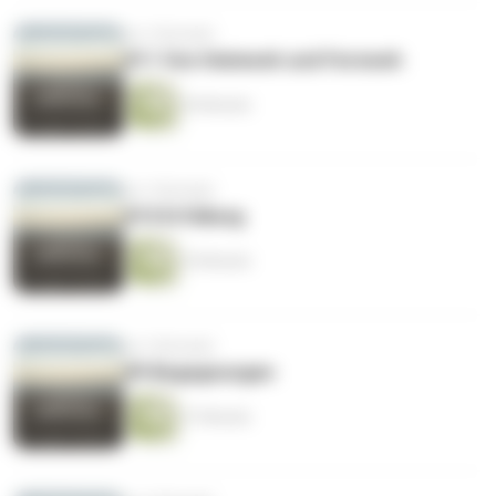
vor 2 Monaten
#11 Von Heimweh und Fernweh
20 Minuten
vor 2 Monaten
#10 Erfüllung
25 Minuten
vor 5 Monaten
#9 Begegnungen
27 Minuten