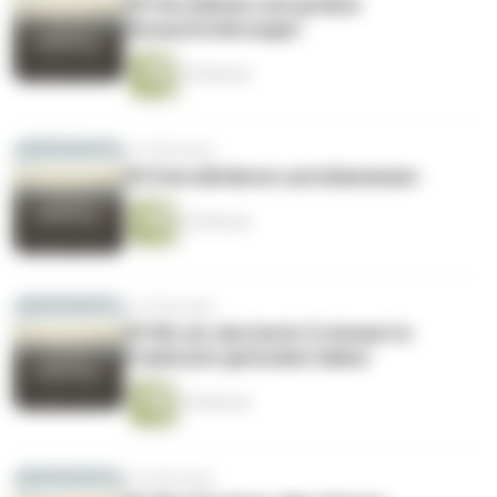
#5 Von kleinen und großen
Herausforderungen
35 Minuten
vor 8 Monaten
#4 Vom Abfahren und Ankommen
23 Minuten
vor 8 Monaten
#3 Wo wir das beste Croissant in
Frankreich gefunden haben
34 Minuten
vor 8 Monaten