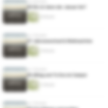
vor 6 Monaten
#8 Wo ist denn der Januar hin?
26 Minuten
vor 7 Monaten
#7 Jahreswechsel & Weihnachten
19 Minuten
vor 7 Monaten
#6 Alltag und To Dos im Camper
31 Minuten
vor 7 Monaten