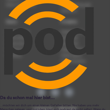
Werben auf podcast.de
Nutzungsbedingungen
Datenschutz
Dienst
Produkte
Podcast anmelden
Podcast-Beratung
Podcast hochladen
Podcast-Jobs
Podcast-Events
Podcast-Push
Registrierung
Podcast-Werbung
Anmeldung
Podcast-Agentur
Podcast-Produktion
podcast.de ~ 2004-2026