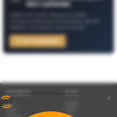
dem Laufenden
Schließe Dich 26.000+ Menschen an. Erhalte
interessante Fakten über das Podcasting, Tipps der
Redaktion, Job-Angebote, Events und mehr.
Zur Anmeldung
Unternehmen
Service
Team
Newsletter
Karriere
Kontakt
Impressum
Presse