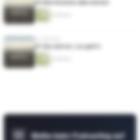
#2 Was Routinen alles können
32 Minuten
vor 9 Monaten
#1 Das sind wir. Los geht‘s
23 Minuten
Bleibe beim Podcasting auf