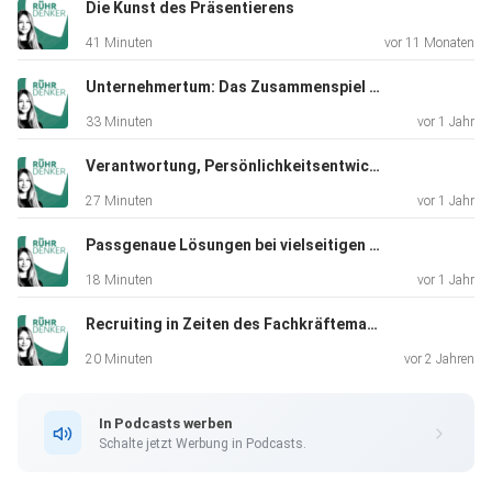
Die Kunst des Präsentierens
Wichtigkeit eines funktionierenden Servicenetzes, wie
41 Minuten
vor 11 Monaten
Servicemonteure auf ihre Einsätze optimal vorbereitet
werden und
Unternehmertum: Das Zusammenspiel von Produkten, Prozessen, Werten, Mitarbeitenden & Führung
wie wir unsere Kunden bestmöglich betreuen. Wir
33 Minuten
vor 1 Jahr
wünschen viel Spaß
beim Anhören der Folgen von „Rührdenker“- dem SUMA
Verantwortung, Persönlichkeitsentwicklung & Job - Ausbildung im Fokus
Podcast. Fragen,
27 Minuten
vor 1 Jahr
Anmerkungen und Kritik gerne an: marketing@suma.de
Passgenaue Lösungen bei vielseitigen Anforderungen
18 Minuten
vor 1 Jahr
Recruiting in Zeiten des Fachkräftemangels
20 Minuten
vor 2 Jahren
In Podcasts werben
Schalte jetzt Werbung in Podcasts.