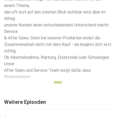
einem Thema,
das oft erst auf den zweiten Blick sichtbar wird, aber im
Alltag
unserer Kunden einen entscheidenden Unterschied macht:
Service
& After Sales. Denn bei unseren Produkten endet die
Zusammenarbeit nicht mit dem Kauf - sie beginnt dort erst
richtig.
Ob Inbetriebnahme, Wartung, Ersatzteile oder Schulungen:
Unser
After Sales und Service-Team sorgt dafür, dass
Biogasanlagen
Mehr
weltweit zuverlässig laufen und unsere Kunden sich auf
das
Wesentliche konzentrieren können. Diese Mal ist Manuel
Weitere Episoden
Wiedemann,
After Sales Leiter zu Gast im SUMA Podcast. Er berichtet
über die