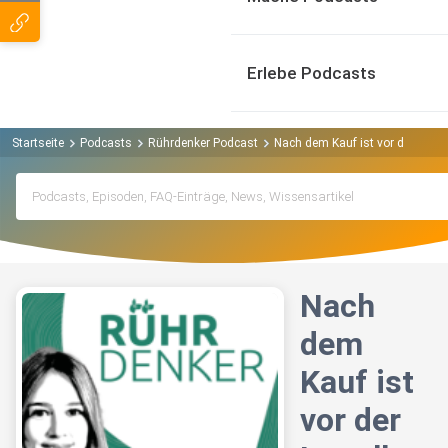
Erlebe Podcasts
Startseite
Podcasts
Rührdenker Podcast
Nach dem Kauf ist vor der Instal
Nach
dem
Kauf ist
vor der