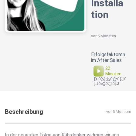
Installa
tion
vor 5 Monaten
Erfolgsfaktoren
im After Sales
22
Minuten
0
0
0
0
0
0
0
Beschreibung
vor 5 Monaten
In der neuesten Folge von Rührdenker widmen wir uns