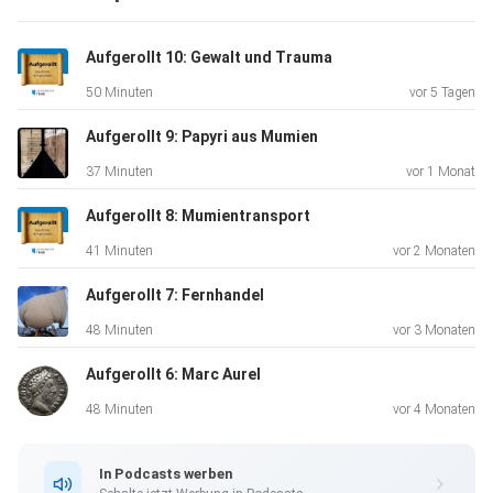
#Antike #Ägypten #Papyrologie #Frauen #Geschichte
Aufgerollt 10: Gewalt und Trauma
50 Minuten
vor 5 Tagen
Feedback gerne an aufgerollt@uni-trier.de oder bei
Aufgerollt 9: Papyri aus Mumien
Instagram:
37 Minuten
vor 1 Monat
@papyrologie_uni_trier
Aufgerollt 8: Mumientransport
41 Minuten
vor 2 Monaten
0:09: Frauen als Gegenstand historischer Forschung
Aufgerollt 7: Fernhandel
48 Minuten
vor 3 Monaten
1:04: Briefe in der Papyrologie
Aufgerollt 6: Marc Aurel
48 Minuten
vor 4 Monaten
3:12: Der Papyrus-Fundort Oxyrhynchos
In Podcasts werben