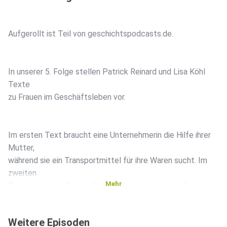
Aufgerollt ist Teil von geschichtspodcasts.de.
In unserer 5. Folge stellen Patrick Reinard und Lisa Köhl
Texte
zu Frauen im Geschäftsleben vor.
Im ersten Text braucht eine Unternehmerin die Hilfe ihrer
Mutter,
während sie ein Transportmittel für ihre Waren sucht. Im
zweiten
Mehr
Text nutzt eine Frau ihr Netzwerk, um günstig an Getreide
zu
kommen.
Weitere Episoden