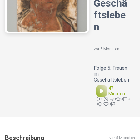
Geschä
ftslebe
n
vor 5 Monaten
Folge 5: Frauen
im
Geschäftsleben
47
Minuten
0
0
0
0
0
0
Beschreibung
vor 5 Monaten