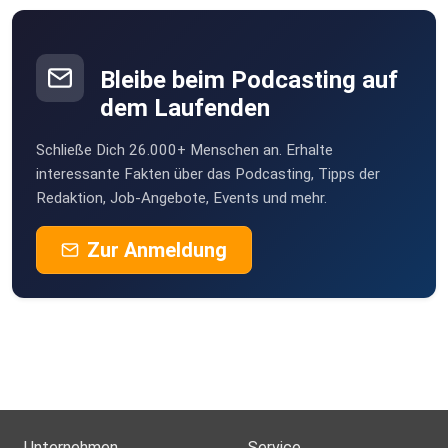
Mich. Inv. 341
Bleibe beim Podcasting auf
Links zu den Originalen:
dem Laufenden
Schließe Dich 26.000+ Menschen an. Erhalte
Text 1:
interessante Fakten über das Podcasting, Tipps der
Redaktion, Job-Angebote, Events und mehr.
Zur Anmeldung
Edition: https://papyri.info/hgv/31815
Text 2:
Edition: https://papyri.info/ddbdp/sb;16;12607
Unternehmen
Service