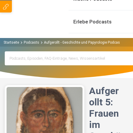
Erlebe Podcasts
Startseite
Podcasts
Aufgerollt - Geschichte und Papyrologie Podcast
Aufg
Aufger
ollt 5:
Frauen
im