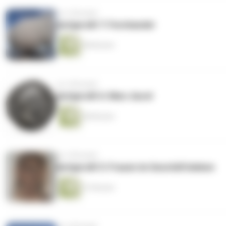
vor 3 Monaten
Aufgerollt 7: Fernhandel
48 Minuten
vor 4 Monaten
Aufgerollt 6: Marc Aurel
48 Minuten
vor 5 Monaten
Aufgerollt 5: Frauen im Geschäftsleben
47 Minuten