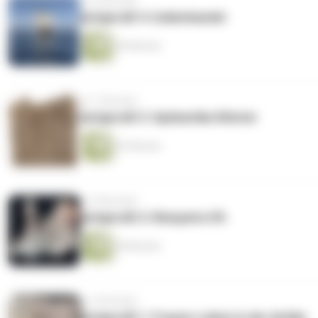
vor 6 Monaten
Aufgerollt 4: Indienhandel
59 Minuten
vor 7 Monaten
Aufgerollt 3: Spätantike Klöster
52 Minuten
vor 8 Monaten
Aufgerollt 2: Kleopatra VII.
40 Minuten
vor 9 Monaten
Aufgerollt 1: Frauen-Leben in der Antike