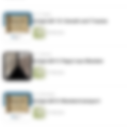
vor 5 Tagen
Aufgerollt 10: Gewalt und Trauma
50 Minuten
vor 1 Monat
Aufgerollt 9: Papyri aus Mumien
37 Minuten
vor 2 Monaten
Aufgerollt 8: Mumientransport
41 Minuten