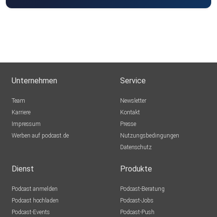
https://mue-
mo.de/pdfs/2021/2021_06_MuehltalPost.pdf
Unternehmen
Service
Team
Newsletter
Karriere
Kontakt
Impressum
Presse
Werben auf podcast.de
Nutzungsbedingungen
Datenschutz
Dienst
Produkte
Podcast anmelden
Podcast-Beratung
Podcast hochladen
Podcast-Jobs
Podcast-Events
Podcast-Push