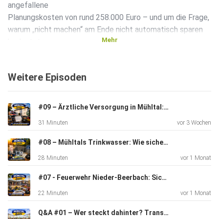
angefallene
Planungskosten von rund 258.000 Euro – und um die Frage,
warum „nicht machen“ am Ende nicht automatisch sparen
Mehr
bedeutet.
Außerdem: Was genau wird saniert – und warum die
ursprünglich
Weitere Episoden
geplante Rasenerneuerung am Ende (inkl. rund 300.000
Euro
Kostenreduktion) bewusst nicht Teil des Pakets ist.
#09 – Ärztliche Versorgung in Mühltal: Bleibt der Hausarzt vor Ort?
31 Minuten
vor 3 Wochen
Wenn dir das Format gefällt: Folge MÜHLTAL INSIDE
#08 – Mühltals Trinkwasser: Wie sicher ist unsere Versorgung?
überall, wo es
28 Minuten
vor 1 Monat
Podcasts gibt — und sag uns gern in den Kommentaren,
welche
#07 - Feuerwehr Nieder-Beerbach: Sicherheit braucht Raum
Themen wir als Nächstes auf den Punkt bringen sollen. Wir
22 Minuten
vor 1 Monat
freuen
uns auf dich — und deine Meinung!
Q&A #01 – Wer steckt dahinter? Transparenz & Einordnung