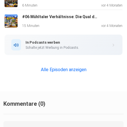
6 Minuten
vor 4 Monaten
#06 Mühltaler Verhältnisse: Die Qual der Wahl
QUELLEN / WEITERLESEN
15 Minuten
vor 4 Monaten
Gemeinde Mühltal (offizielle Meldung zum Spatenstich &
In Podcasts werben
Projektumfang)
Schalte jetzt Werbung in Podcasts.
https://www.muehltal.de/muehltal/artikel/presseartikel/2
Alle Episoden anzeigen
026/kw07-spatenstich-sportplatz-traisa/
Echo Online (Bericht zur Debatte, Zeitdruck & Finanzierung)
Kommentare (0)
https://www.echo-online.de/lokales/kreis-darmstadt-
dieburg/muehltal/traisa-millionenprojekt-