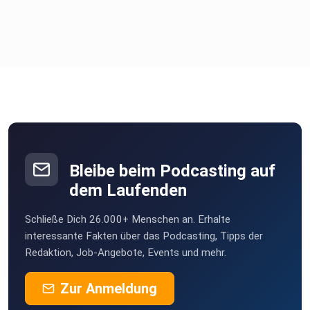
FAQ / Hintergrund zum Bundesprogramm (PDF; Zielsetzung
&
Rahmenbedingungen)
https://rim.ekom21.de/haiger/sdnetrim/UGhVM0hpd2NXN
FdFcExjZXe_sw2Z7BlYBsWGq3YvbDmJ2WzOxykjo2Aol3h
BmYJI/FAQ_Bundesprogramm_-
Bleibe beim Podcasting auf
Sanierung_kommunalter_Einrichtungen_in_den_Bereichen_
dem Laufenden
Sport-_Jugend_und_Kultur.pdf
Schließe Dich 26.000+ Menschen an. Erhalte
interessante Fakten über das Podcasting, Tipps der
Redaktion, Job-Angebote, Events und mehr.
MühltalPost (PDF-Ausgabe 06/2021 – Hinweis zur
Förderung Traisa)
Zur Anmeldung