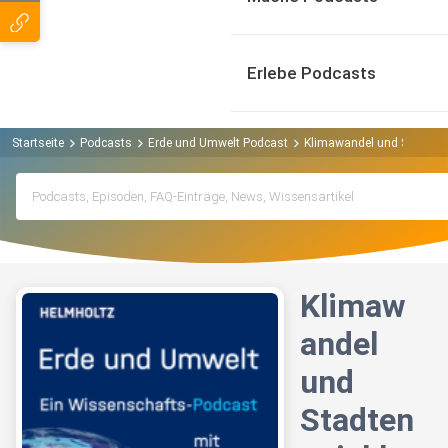
Erlebe Podcasts
Startseite
Podcasts
Erde und Umwelt Podcast
Klimawandel und Stadtent
Klimaw
andel
und
Stadten