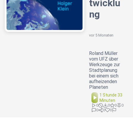
twicklu
ng
vor 5 Monaten
Roland Müller
vom UFZ über
Werkzeuge zur
Stadtplanung
bei einem sich
aufheizenden
Planeten
1 Stunde 33
Minuten
0
0
0
0
0
0
0