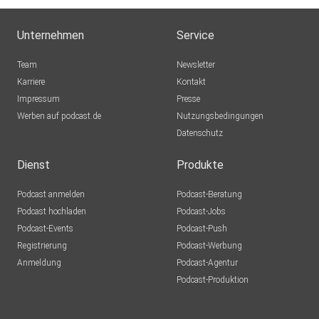
Unternehmen
Service
Team
Newsletter
Karriere
Kontakt
Impressum
Presse
Werben auf podcast.de
Nutzungsbedingungen
Datenschutz
Dienst
Produkte
Podcast anmelden
Podcast-Beratung
Podcast hochladen
Podcast-Jobs
Podcast-Events
Podcast-Push
Registrierung
Podcast-Werbung
Anmeldung
Podcast-Agentur
Podcast-Produktion