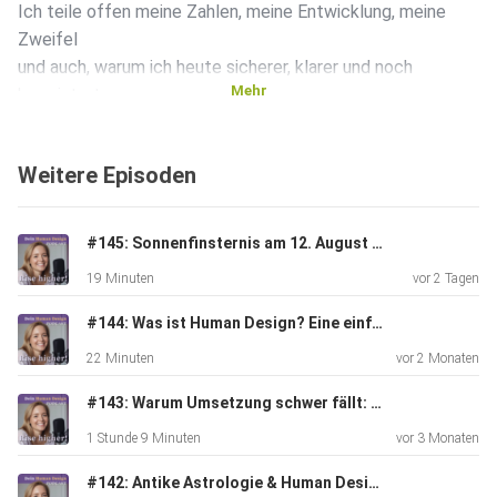
Ich teile offen meine Zahlen, meine Entwicklung, meine
Zweifel
und auch, warum ich heute sicherer, klarer und noch
Mehr
begeisterter
bin als am Anfang.
Weitere Episoden
#145: Sonnenfinsternis am 12. August - Das kosmische Event, das du nicht ignorieren solltest
19 Minuten
vor 2 Tagen
Wenn du deine Fragen zu Human Design Themen und/ oder
deiner
#144: Was ist Human Design? Eine einfache Erklarung!
individuellen Chart beantwortet haben möchtest, dann
22 Minuten
vor 2 Monaten
kommentiere
gerne direkt unter der Folge oder schreibe mir auf
#143: Warum Umsetzung schwer fällt: Hohe Intelligenz, Human Design & der Weg aus dem Selbstzweifel - Gespräch mit Miriam Michaelsen
Instagram:
1 Stunde 9 Minuten
vor 3 Monaten
https://www.instagram.com/jessicaheinrichcom/
#142: Antike Astrologie & Human Design - Gespräch mit Carina Harsch