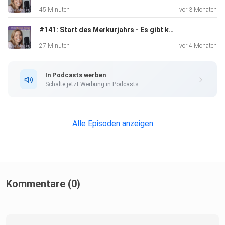
45 Minuten
vor 3 Monaten
Kostenfreier Chart Rechner:
#141: Start des Merkurjahrs - Es gibt kein zurück mehr!
https://jessicaheinrich.com/hd-chart/
27 Minuten
vor 4 Monaten
In Podcasts werben
Schalte jetzt Werbung in Podcasts.
Die 5. Staffel des Rise higher! Podcasts wird noch
interaktiver
Alle Episoden anzeigen
mit: - Frage und Antworte Folgen - Energy Updates &
spannenden Gästen
Kommentare (0)
Let´s rise higher! Deine Jessy