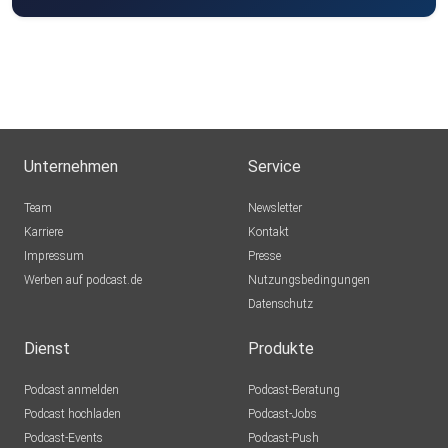
Unternehmen
Service
Team
Newsletter
Karriere
Kontakt
Impressum
Presse
Werben auf podcast.de
Nutzungsbedingungen
Datenschutz
Dienst
Produkte
Podcast anmelden
Podcast-Beratung
Podcast hochladen
Podcast-Jobs
Podcast-Events
Podcast-Push