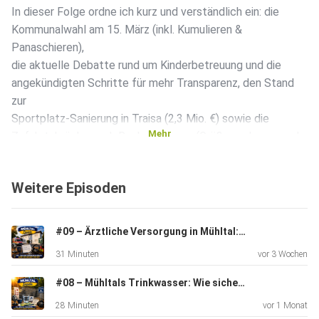
In dieser Folge ordne ich kurz und verständlich ein: die
Kommunalwahl am 15. März (inkl. Kumulieren &
Panaschieren),
die aktuelle Debatte rund um Kinderbetreuung und die
angekündigten Schritte für mehr Transparenz, den Stand
zur
Sportplatz-Sanierung in Traisa (2,3 Mio. €) sowie die
Mehr
Zufahrtsbrücke nach Ruckelshausen (Größenordnung rund
2 Mio. €).
Außerdem: ein positives Signal fürs Freibad Traisa – der
Weitere Episoden
Schwimmbadclub finanziert eine Calisthenics-Anlage
(Spende: fast
30.000 €).
#09 – Ärztliche Versorgung in Mühltal: Bleibt der Hausarzt vor Ort?
31 Minuten
vor 3 Wochen
Deepdives: Folge 3 „Sportplatz Traisa – Spatenstich und
#08 – Mühltals Trinkwasser: Wie sicher ist unsere Versorgung?
Zeitdruck: Warum 2026 zählt“ (geplant: Sa., 28. Februar)
28 Minuten
vor 1 Monat
und