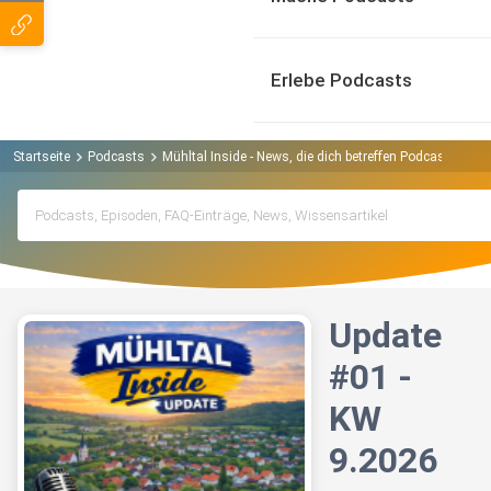
Erlebe Podcasts
Startseite
Podcasts
Mühltal Inside - News, die dich betreffen Podcast
Upd
Update
#01 -
KW
9.2026