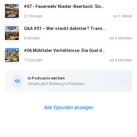
Folge 4 „Mühltal und seine Brücken: Kosten, Verkehr,
#07 - Feuerwehr Nieder-Beerbach: Sicherheit braucht Raum
Entscheidungen“ (geplant: Sa., 7. März).
22 Minuten
vor 1 Monat
Q&A #01 – Wer steckt dahinter? Transparenz & Einordnung
Weitere Informationen: Mühltalpost
6 Minuten
vor 4 Monaten
#06 Mühltaler Verhältnisse: Die Qual der Wahl
15 Minuten
vor 4 Monaten
In Podcasts werben
Schalte jetzt Werbung in Podcasts.
Alle Episoden anzeigen