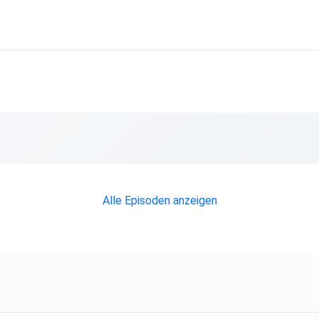
 und
en,
d
Alle Episoden anzeigen
e,