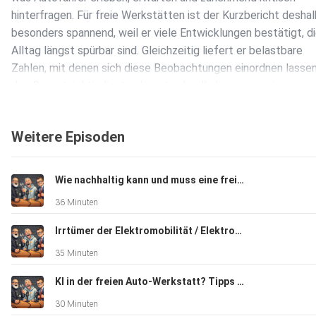
hinterfragen. Für freie Werkstätten ist der Kurzbericht desha
besonders spannend, weil er viele Entwicklungen bestätigt, di
Alltag längst spürbar sind. Gleichzeitig liefert er belastbare
Zahlen, mit denen sich diese Beobachtungen einordnen lasse
den Report richtig liest, erkennt schnell, dass es weniger um
Techniktrends geht, sondern um Vertrauen, Kommunikation u
wirtschaftliche Realität.
Weitere Episoden
Wie nachhaltig kann und muss eine freie Werkstatt sein? | Werkstatt Insider Podcast
36 Minuten
Die Abkürzung DAT steht für Deutsche Automobil Treuhand. 
Irrtümer der Elektromobilität / Elektroautos - Wir klären (uns) auf! Werkstatt Insider Podcast
diesem Namen verbirgt sich seit Jahrzehnten eine der wichti
35 Minuten
unabhängigen Institutionen für Fahrzeugbewertung, Marktdat
automobilwirtschaftliche Analysen in Deutschland. Die DAT is
KI in der freien Auto-Werkstatt? Tipps und Tricks - Werkstatt Insider Podcast aus Bochum!
keine Lobbyorganisation und kein Herstellerverband, sondern 
30 Minuten
neutraler Datendienstleister, dessen Zahlen von Herstellern,