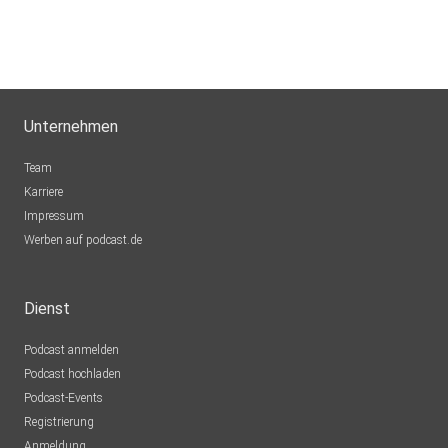
Unternehmen
Team
Karriere
Impressum
Werben auf podcast.de
Dienst
Podcast anmelden
Podcast hochladen
Podcast-Events
Registrierung
Anmeldung