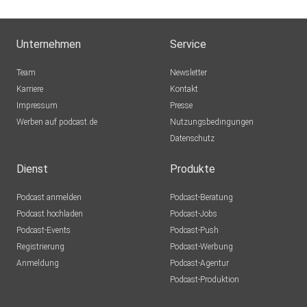
Unternehmen
Service
Team
Newsletter
Karriere
Kontakt
Impressum
Presse
Werben auf podcast.de
Nutzungsbedingungen
Datenschutz
Dienst
Produkte
Podcast anmelden
Podcast-Beratung
Podcast hochladen
Podcast-Jobs
Podcast-Events
Podcast-Push
Registrierung
Podcast-Werbung
Anmeldung
Podcast-Agentur
Podcast-Produktion