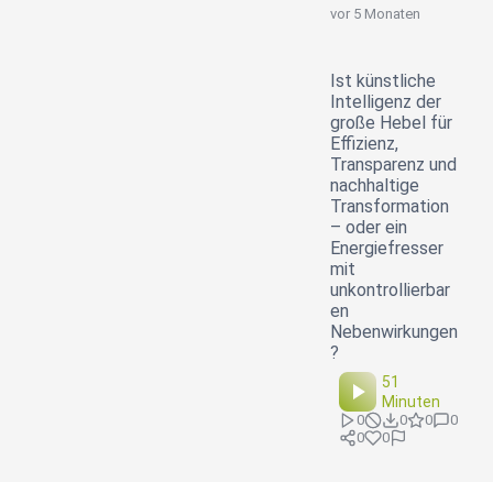
vor 5 Monaten
Ist künstliche
Intelligenz der
große Hebel für
Effizienz,
Transparenz und
nachhaltige
Transformation
– oder ein
Energiefresser
mit
unkontrollierbar
en
Nebenwirkungen
?
51
Minuten
0
0
0
0
0
0