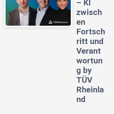
– KI
zwisch
en
Fortsch
ritt und
Verant
wortun
g by
TÜV
Rheinla
nd