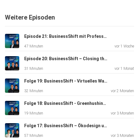
Weitere Episoden
Episode 21: BusinessShift mit Professor Dr. Christian Berg: Ist Nachhaltigkeit auf dem Rückzug?
47 Minuten
vor 1 Woche
Episode 20: BusinessShift – Closing the Loop with NIO by TÜV Rheinland
31 Minuten
vor 1 Monat
Folge 19: BusinessShift - Virtuelles Wasser: Der unsichtbare Verbrauch in globalen Lieferketten by TÜV Rheinland
32 Minuten
vor 2 Monaten
Folge 18: BusinessShift - Greenhushing: Warum Unternehmen über Nachhaltigkeit schweigen by TÜV Rheinland
19 Minuten
vor 3 Monaten
Folge 17: BusinessShift – Ökodesign und Kreislaufwirtschaft - der Talk mit DIN
57 Minuten
vor 3 Monaten