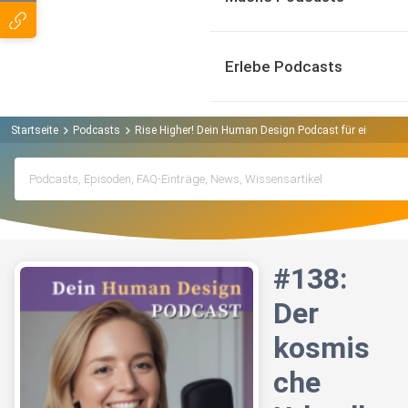
Erlebe Podcasts
Startseite
Podcasts
Rise Higher! Dein Human Design Podcast für eine neue 
#138:
Der
kosmis
che