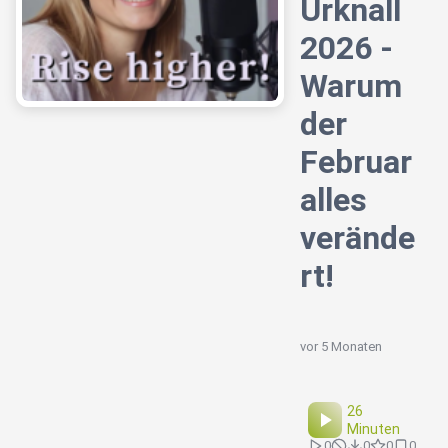
Urknall
2026 -
Warum
der
Februar
alles
verände
rt!
vor 5 Monaten
26
Minuten
0
0
0
0