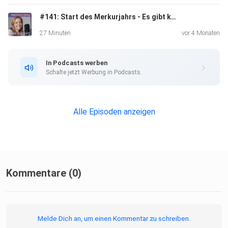
Gemeinschaften radikal neu ordnen.
#141: Start des Merkurjahrs - Es gibt kein zurück mehr!
Wie du im Auge des Sturms stabil bleibst und die
27 Minuten
vor 4 Monaten
„Universelle
Liebe“ als Kompass nutzt, statt in egozentrische Muster
In Podcasts werben
zu
Schalte jetzt Werbung in Podcasts.
verfallen.
Alle Episoden anzeigen
Nutze jetzt die Gelegenheit, um Aufzubrechen und ganz in
deiner
Energie in die neue Welt zu treten.
Kommentare (0)
Sichere dir dein kostenfreies Beratungsgespräch für die
Human
Melde Dich an, um einen Kommentar zu schreiben.
Design Coaching Ausbildung (mit Special Deal nur bis 20.