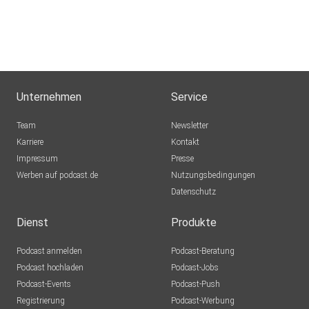
Unternehmen
Service
Team
Newsletter
Karriere
Kontakt
Impressum
Presse
Werben auf podcast.de
Nutzungsbedingungen
Datenschutz
Dienst
Produkte
Podcast anmelden
Podcast-Beratung
Podcast hochladen
Podcast-Jobs
Podcast-Events
Podcast-Push
Registrierung
Podcast-Werbung