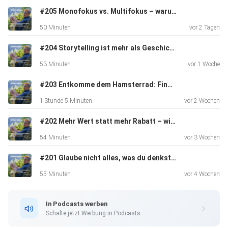
Menschen wirklich
#205 Monofokus vs. Multifokus – warum „Scanner“ oft die glücklichsten Unternehmer sind (mit Anita Raidl)
wirken.
50 Minuten
vor 2 Tagen
#204 Storytelling ist mehr als Geschichten erzählen - wie du im Kopf und im Herzen deiner Wunschkunden bleibst
53 Minuten
vor 1 Woche
#203 Entkomme dem Hamsterrad: Finde heraus, wer du wirklich sein willst! - Im Gespräch mit Franziska Walther
1 Stunde 5 Minuten
vor 2 Wochen
#202 Mehr Wert statt mehr Rabatt – wie sehr verhandeln wirklich funktioniert - im Gespräch mit Achim Oberhauser
54 Minuten
vor 3 Wochen
#201 Glaube nicht alles, was du denkst - wenn dir ERGEBNISSE wichtig sind.
55 Minuten
vor 4 Wochen
In Podcasts werben
Schalte jetzt Werbung in Podcasts.