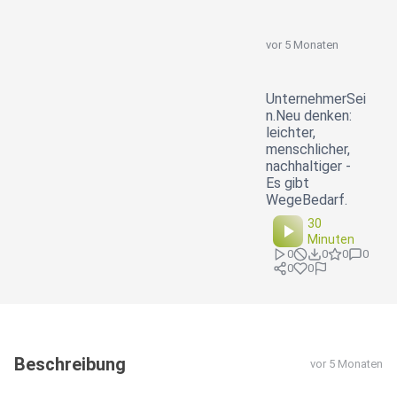
vor 5 Monaten
UnternehmerSei
n.Neu denken:
leichter,
menschlicher,
nachhaltiger -
Es gibt
WegeBedarf.
30
Minuten
0
0
0
0
0
0
Beschreibung
vor 5 Monaten