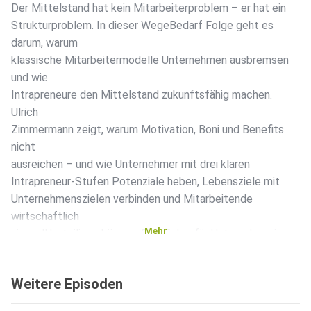
Der Mittelstand hat kein Mitarbeiterproblem – er hat ein
Strukturproblem. In dieser WegeBedarf Folge geht es
darum, warum
klassische Mitarbeitermodelle Unternehmen ausbremsen
und wie
Intrapreneure den Mittelstand zukunftsfähig machen.
Ulrich
Zimmermann zeigt, warum Motivation, Boni und Benefits
nicht
ausreichen – und wie Unternehmer mit drei klaren
Intrapreneur-Stufen Potenziale heben, Lebensziele mit
Unternehmenszielen verbinden und Mitarbeitende
wirtschaftlich
Mehr
sinnvoll beteiligen können. Eine Folge für Unternehmerinnen
und
Unternehmer, die aufhören wollen, Potenzial zu
Weitere Episoden
verschenken – und
anfangen wollen, Unternehmen zu bauen, in denen