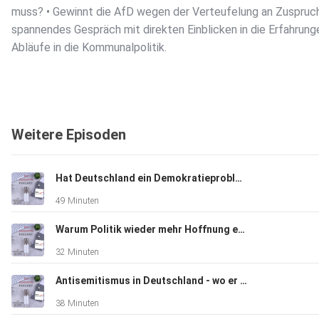
muss? • Gewinnt die AfD wegen der Verteufelung an Zuspruch
spannendes Gespräch mit direkten Einblicken in die Erfahrung
Abläufe in die Kommunalpolitik.
Weitere Episoden
Hat Deutschland ein Demokratieproblem – oder ein Leistungsproblem? mit Jan Fleischhauer
49 Minuten
Warum Politik wieder mehr Hoffnung erzählen muss – mit Ali Doğan
32 Minuten
Antisemitismus in Deutschland - wo er beginnt und was er bewirkt mit Daniel Neumann
38 Minuten