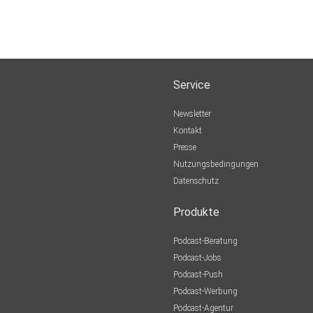
Service
Newsletter
Kontakt
Presse
Nutzungsbedingungen
Datenschutz
Produkte
Podcast-Beratung
Podcast-Jobs
Podcast-Push
Podcast-Werbung
Podcast-Agentur