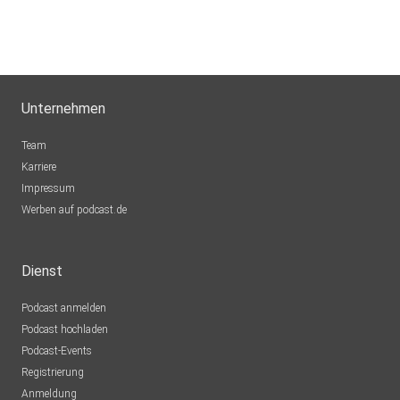
Unternehmen
Team
Karriere
Impressum
Werben auf podcast.de
Dienst
Podcast anmelden
Podcast hochladen
Podcast-Events
Registrierung
Anmeldung