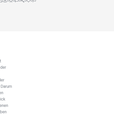
0
0
0
0
0
t
 der
der
. Darum
en
ick
genen
iben