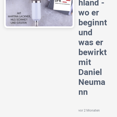
hland -
wo er
beginnt
und
was er
bewirkt
mit
Daniel
Neuma
nn
vor 2 Monaten