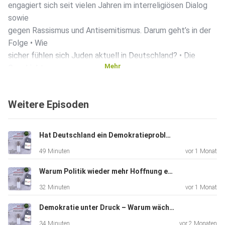
engagiert sich seit vielen Jahren im interreligiösen Dialog
sowie
gegen Rassismus und Antisemitismus. Darum geht’s in der
Folge • Wie
sicher fühlen sich Juden aktuell in Deutschland? • Die
Mehr
Geschichte
der Juden • Der Zusammenhang von Juden und Israel • Aus
welcher
Weitere Episoden
Richtung kommt der Antisemitismus? • Wo wird
Antisemitismus überall
deutlich und was bedeutet er für den Alltag? • Die
Hat Deutschland ein Demokratieproblem – oder ein Leistungsproblem? mit Jan Fleischhauer
Verantwortlichkeit der Gesellschaft und die Rolle der
49 Minuten
vor 1 Monat
Politik
Warum Politik wieder mehr Hoffnung erzählen muss – mit Ali Doğan
32 Minuten
vor 1 Monat
Demokratie unter Druck – Warum wächst die Unzufriedenheit?
34 Minuten
vor 2 Monaten