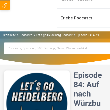
Erlebe Podcasts
Startseite
Podcasts
Let’s go Heidelberg Podcast
Episode 84: Auf nach Wür
Episode
84: Auf
nach
Würzbu