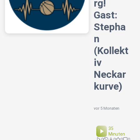
rg!
Gast:
Stepha
n
(Kollekt
iv
Neckar
kurve)
vor 5 Monaten
35
Minuten
0
0
0
0