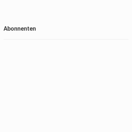
Abonnenten
(Ab 29:30) Ausblick auf die nächsten Spiele
Wenn euch der Pod gefällt, lasst gerne auch ein Abo und /
oder
Like da auf Social Media.