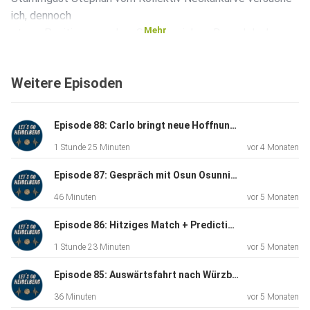
ich, dennoch
Mehr
etwas Positives aus dem Spiel zu ziehen. Danach lenken
wir den
Blick nach vorne, auf die Auswärtsfahrt nach Würzburg
Weitere Episoden
sowie die
weiteren geplanten Fahrten nach Bonn und Frankfurt. Wenn
noch
Episode 88: Carlo bringt neue Hoffnung in Heidelberg! Gäste: Veit + BBL-Chris
nicht geschehen, meldet euch hier an:
1 Stunde 25 Minuten
vor 4 Monaten
Episode 87: Gespräch mit Osun Osunniyi (MLP Academics)
https://kollektiv-neckarkurve.de/auswaertsfahrten/
46 Minuten
vor 5 Monaten
Episode 86: Hitziges Match + Predictions Revisited - Gast: Sammy (Chemnitz)
Dazu: Wir blicken auf die Tabelle und die nächsten Spiele.
1 Stunde 23 Minuten
vor 5 Monaten
Episode 85: Auswärtsfahrt nach Würzburg - Gast: Stacki (Dyn)
Diesmal eine kompaktere Folge, 35 spaßige Minuten rund
36 Minuten
vor 5 Monaten
um die