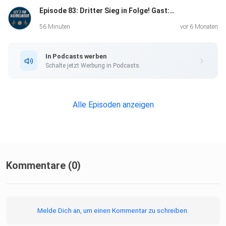
Episode 83: Dritter Sieg in Folge! Gast: Leo (Kollektiv Neckarkurve)
Jungs vom Neckar. Für echte Fans, von echten Fans
gemacht!
56 Minuten
vor 6 Monaten
In Podcasts werben
Viel Spaß mit der neuen Episode!
Schalte jetzt Werbung in Podcasts.
Alle Episoden anzeigen
(Ab 00:00) Rund um das Spiel gegen Bayern
Kommentare (0)
Melde Dich an, um einen Kommentar zu schreiben.
(Ab 20:00) Auswärtsfahrt nach Würzburg