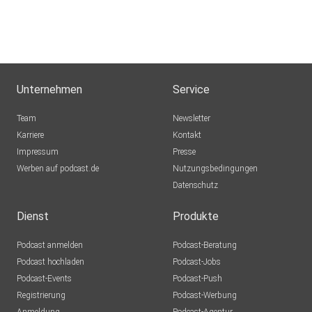
Unternehmen
Service
Team
Newsletter
Karriere
Kontakt
Impressum
Presse
Werben auf podcast.de
Nutzungsbedingungen
Datenschutz
Dienst
Produkte
Podcast anmelden
Podcast-Beratung
Podcast hochladen
Podcast-Jobs
Podcast-Events
Podcast-Push
Registrierung
Podcast-Werbung