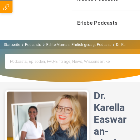
Erlebe Podcasts
Startseite
Podcasts
Echte Mamas: Ehrlich gesagt Podcast
Dr. Karella Ea
Dr.
Karella
Easwar
an-