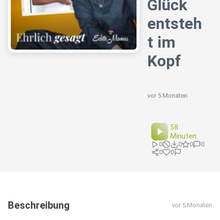
Glück
entsteh
t im
Kopf
vor 5 Monaten
58
Minuten
0
0
0
0
0
0
Beschreibung
vor 5 Monaten