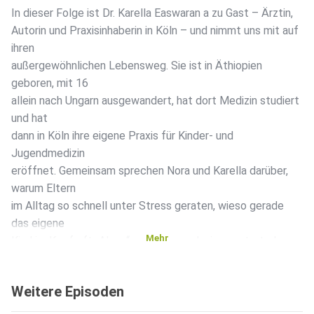
In dieser Folge ist Dr. Karella Easwaran a zu Gast – Ärztin,
Autorin und Praxisinhaberin in Köln – und nimmt uns mit auf
ihren
außergewöhnlichen Lebensweg. Sie ist in Äthiopien
geboren, mit 16
allein nach Ungarn ausgewandert, hat dort Medizin studiert
und hat
dann in Köln ihre eigene Praxis für Kinder- und
Jugendmedizin
eröffnet. Gemeinsam sprechen Nora und Karella darüber,
warum Eltern
im Alltag so schnell unter Stress geraten, wieso gerade
das eigene
Mehr
Kind im Kopf oft „Alarm“ auslöst – und wie man trotzdem
klar, ruhig
und handlungsfähig bleibt. Karella erklärt ihre
Weitere Episoden
Beneficial-Thinking-Methode anhand anschaulicher Bilder
und zeigt,