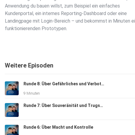
Anwendung du bauen willst, zum Beispiel ein einfaches
Kundenportal, ein internes Reporting-Dashboard oder eine
Landingpage mit Login-Bereich – und bekommst in Minuten e
funktionierenden Prototypen.
Wie weit kommt man da mit Vibe Coding? Welche Anwendung
sind dafür geeignet und wo liegen dabei die Grenzen liegen?
Weitere Episoden
Eine Folge für alle, die ihre Produktidee schnell sichtbar mac
Runde 8: Über Gefährliches und Verbotenes
wollen und wissen möchten, wann Prompting genügt und wan
9 Minuten
professionelle Entwicklung unverzichtbar bleibt.
Runde 7: Über Souveränität und Trugschluss
Hinweis zur Produktion: Dieser Podcast praktiziert, was er
Runde 6: Über Macht und Kontrolle
predigt: Wir nutzen moderne Technologie für effiziente