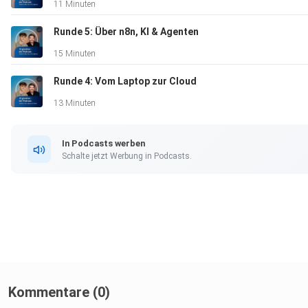
11 Minuten
Ergebnisse. Die fachlichen Inhalte, Konzepte und das
Expertenwissen stammen zu 100 % aus unserer langjährigen
Runde 5: Über n8n, KI & Agenten
Erfahrung. Bei Skripterstellung und Vertonung setzen wir auf
15 Minuten
KI-Unterstützung.
Runde 4: Vom Laptop zur Cloud
13 Minuten
In Podcasts werben
Schalte jetzt Werbung in Podcasts.
Kommentare (0)