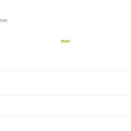
inen
Mehr
sfälle
hen
n