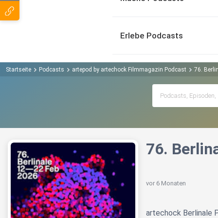
Erlebe Podcasts
Startseite
Podcasts
artepod by artechock Filmmagazin Podcast
76. Berli
76. Berlin
vor 6 Monaten
artechock Berlinale 