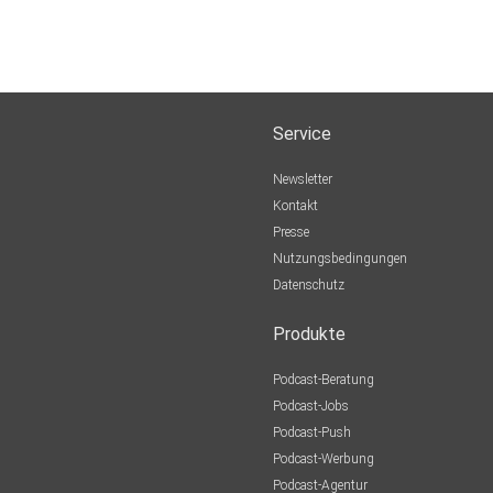
Service
Newsletter
Kontakt
Presse
Nutzungsbedingungen
Datenschutz
Produkte
Podcast-Beratung
Podcast-Jobs
Podcast-Push
Podcast-Werbung
Podcast-Agentur