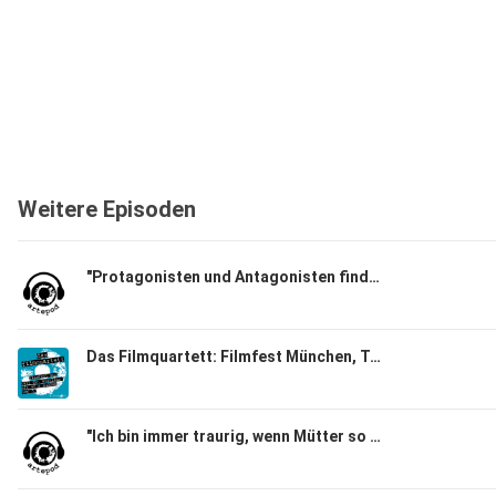
Weitere Episoden
"Protagonisten und Antagonisten finde ich langweilig"
Das Filmquartett: Filmfest München, Teil 03
"Ich bin immer traurig, wenn Mütter so einseitig verurteilt werden." Schauspielerin Corinna Harfouch und Regisseurin Pauline Roenneberg über Hilflosigkeit und Manipulation und ihre Zusammenarbeit in "Kalter Hund"