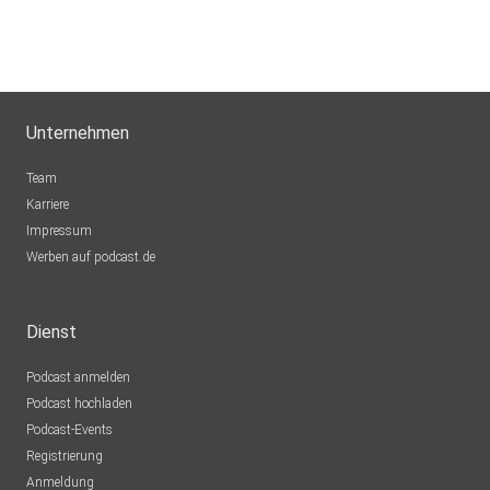
Unternehmen
Team
Karriere
Impressum
Werben auf podcast.de
Dienst
Podcast anmelden
Podcast hochladen
Podcast-Events
Registrierung
Anmeldung