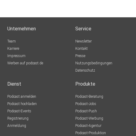
Unternehmen
Service
Team
Newsletter
Karriere
Kontakt
Impressum
Presse
Werben auf podcast.de
Nutzungsbedingungen
Datenschutz
Dienst
Produkte
Podcast anmelden
Podcast-Beratung
Podcast hochladen
Podcast-Jobs
Podcast-Events
Podcast-Push
Registrierung
Podcast-Werbung
Anmeldung
Podcast-Agentur
Podcast-Produktion