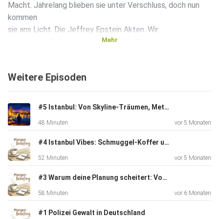
Macht. Jahrelang blieben sie unter Verschluss, doch nun
kommen
sie ans Licht: Die Jeffrey Epstein Akten. Wir
Mehr
analysieren die brisanten neuen Enthüllungen des
„Transparency
Acts“ und klären, welche Rollen Weltpolitiker wie Donald
Weitere Episoden
Trump,
Bill Clinton und Prinz Andrew in diesem dunklen Netzwerk
wirklich
#5 Istanbul: Von Skyline-Träumen, Metro-Chaos und der Masche mit dem Schuhputzer
spielten.
48 Minuten
vor 5 Monaten
#4 Istanbul Vibes: Schmuggel-Koffer und Verkehrschaos
Doch wir gehen einen entscheidenden Schritt weiter und
52 Minuten
vor 5 Monaten
stellen
die Frage, die bisher kaum jemand beantwortet hat: Was
#3 Warum deine Planung scheitert: Von Entscheidungs-Matrixen und echten Fehlern
hat Deutschland damit zu tun?
58 Minuten
vor 6 Monaten
#1 Polizei Gewalt in Deutschland