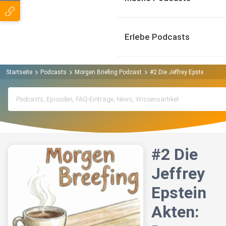
Erlebe Podcasts
Startseite
Podcasts
Morgen Briefing Podcast
#2 Die Jeffrey Epstein Akt
#2 Die
Jeffrey
Epstein
Akten: