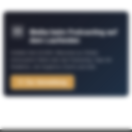
Bleibe beim Podcasting auf
dem Laufenden
Schließe Dich 26.000+ Menschen an. Erhalte
interessante Fakten über das Podcasting, Tipps der
Redaktion, Job-Angebote, Events und mehr.
Zur Anmeldung