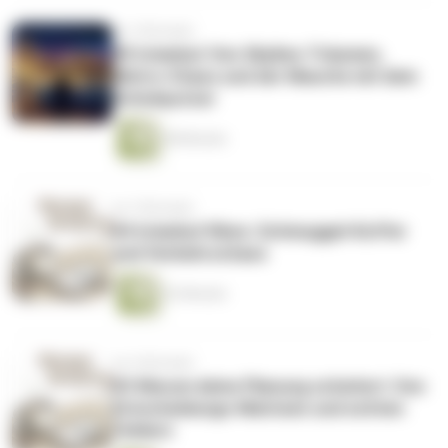
vor 5 Monaten
#5 Istanbul: Von Skyline-Träumen,
Metro-Chaos und der Masche mit dem
Schuhputzer
48 Minuten
vor 5 Monaten
#4 Istanbul Vibes: Schmuggel-Koffer
und Verkehrschaos
52 Minuten
vor 6 Monaten
#3 Warum deine Planung scheitert: Von
Entscheidungs-Matrixen und echten
Fehlern