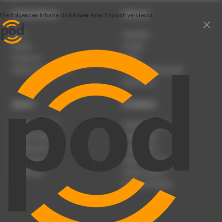
Unternehmen
Service
Team
Newsletter
Karriere
Kontakt
Impressum
Presse
Werben auf podcast.de
Nutzungsbedingungen
Datenschutz
Dienst
Produkte
Podcast anmelden
Podcast-Beratung
Podcast hochladen
Podcast-Jobs
Podcast-Events
Podcast-Push
Registrierung
Podcast-Werbung
Anmeldung
Podcast-Agentur
Podcast-Produktion