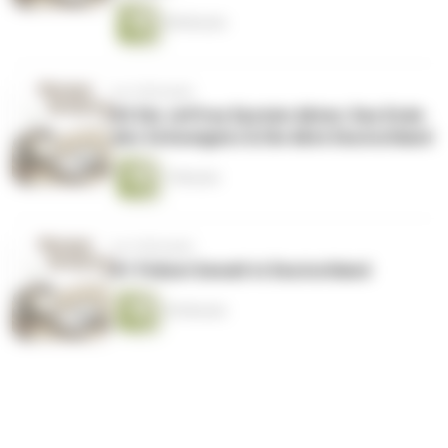
58 Minuten
vor 6 Monaten
#2 Die Jeffrey Epstein Akten: Das Ende
des Schweigens & Die Akte Deutschland
7 Minuten
vor 6 Monaten
#1 Polizei Gewalt in Deutschland
45 Minuten