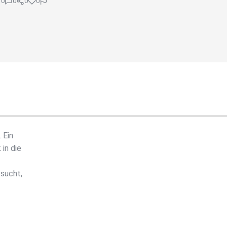
0
0
0
0
 Ein
in die
 sucht,