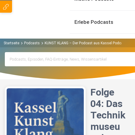
Erlebe Podcasts
Startseite
Podcasts
KUNST KLANG – Der Podcast aus Kassel Podcast
Fo
Folge
04: Das
Technik
museu