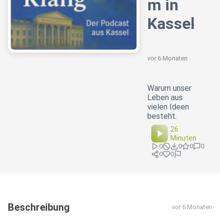
m in
Kassel
vor 6 Monaten
Warum unser
Leben aus
vielen Ideen
besteht.
26
Minuten
0
0
0
0
0
0
Beschreibung
vor 6 Monaten