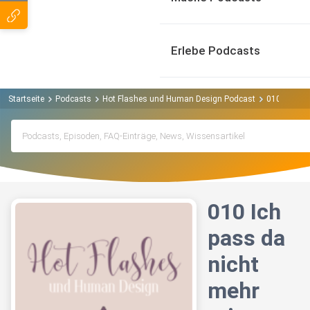
Erlebe Podcasts
Startseite
Podcasts
Hot Flashes und Human Design Podcast
010 Ich pa
010 Ich
pass da
nicht
mehr