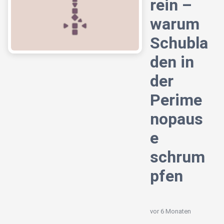
rein –
warum
Schubla
den in
der
Perime
nopaus
e
schrum
pfen
vor 6 Monaten