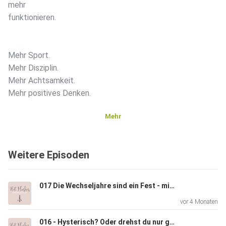
mehr
funktionieren.
Mehr Sport.
Mehr Disziplin.
Mehr Achtsamkeit.
Mehr positives Denken.
Mehr
Und irgendetwas in dir denkt:
Ich kann nicht mehr. Und ich will auch nicht mehr.
Weitere Episoden
Wenn dir das bekannt vorkommt, ist diese Episode für
017 Die Wechseljahre sind ein Fest - mit Sylke Meyer
dich!
vor 4 Monaten
016 - Hysterisch? Oder drehst du nur grade durch?