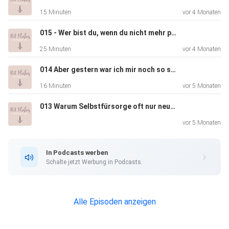
Danke, dass du heute dabei warst! ️
15 Minuten
vor 4 Monaten
015 - Wer bist du, wenn du nicht mehr performst?
Perimenopause Decode findest du hier:
25 Minuten
vor 4 Monaten
https://www.hotflashesundhumandesign.de/perimenopaus
e-decode
014 Aber gestern war ich mir noch so sicher!
16 Minuten
vor 5 Monaten
013 Warum Selbstfürsorge oft nur neuer Leistungsdruck ist
Instagram:
https://www.instagram.com/hotflashesundhumandesign
vor 5 Monaten
In Podcasts werben
Dein Human Design Chart kannst du dir hier herunterladen:
Schalte jetzt Werbung in Podcasts.
https://www.hotflashesundhumandesign.de/blog/chart
Alle Episoden anzeigen