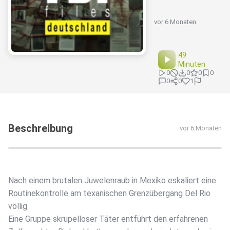
vor 6 Monaten
49
Minuten
0
0
0
0
0
0
1
Beschreibung
vor 6 Monaten
Nach einem brutalen Juwelenraub in Mexiko eskaliert eine
Routinekontrolle am texanischen Grenzübergang Del Rio
völlig.
Eine Gruppe skrupelloser Täter entführt den erfahrenen