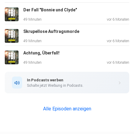
Credits & Quellen: https://youtu.be/ia4tvrwo300
Der Fall "Bonnie und Clyde"
49 Minuten
vor 6 Monaten
"The FBI Files" ist ein amerikanisches Dokudrama, die einen
Skrupellose Auftragsmorde
Blick
49 Minuten
vor 6 Monaten
hinter die Kulissen des Forensiklabors des Federal Bureau
Achtung, Überfall!
of
Investigation (FBI) wirft. Es werden wahre FBI-Fälle durch
49 Minuten
vor 6 Monaten
Nachstellungen und Interviews erzählt.
In Podcasts werben
Schalte jetzt Werbung in Podcasts.
️ Disclaimer ️
Alle Episoden anzeigen
Dieser Podcast behandelt echte Kriminalfälle und enthält
explizite Inhalte. Wir möchten darauf hinweisen, dass die
besprochenen Themen und die detaillierten Schilderungen