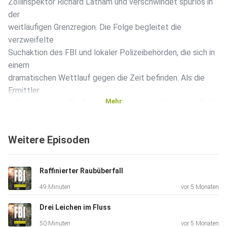
Zollinspektor Richard Latham und verschwindet spurlos in
der
weitläufigen Grenzregion. Die Folge begleitet die
verzweifelte
Suchaktion des FBI und lokaler Polizeibehörden, die sich in
einem
dramatischen Wettlauf gegen die Zeit befinden. Als die
Ermittler
Mehr
auf eine erste heiße Spur stoßen, verwandelt sich der Fall
nach
einem grausamen Fund in eine großangelegte Jagd auf
Weitere Episoden
gefährliche
Polizistenmörder. Akribische Spurensicherung und eine
riskante
Raffinierter Raubüberfall
Telefonüberwachung führen die Spezialeinheiten
49 Minuten
vor 5 Monaten
schließlich zu den
Verstecken der Flüchtigen.
Drei Leichen im Fluss
50 Minuten
vor 5 Monaten