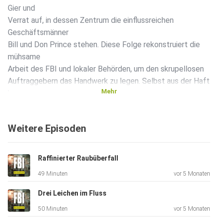
Gier und
Verrat auf, in dessen Zentrum die einflussreichen
Geschäftsmänner
Bill und Don Prince stehen. Diese Folge rekonstruiert die
mühsame
Arbeit des FBI und lokaler Behörden, um den skrupellosen
Auftraggebern das Handwerk zu legen. Selbst aus der Haft
Mehr
heraus
versuchen die Drahtzieher, Zeugen durch Morddrohungen
zum
Weitere Episoden
Schweigen zu bringen und weitere Anschläge zu planen.
Erst eine
riskante verdeckte Operation mit fingierten Beweisen führt
Raffinierter Raubüberfall
zur
49 Minuten
vor 5 Monaten
endgültigen Überführung.
Drei Leichen im Fluss
50 Minuten
vor 5 Monaten
Credits & Quellen: https://youtu.be/UPs5Rt2g5tM