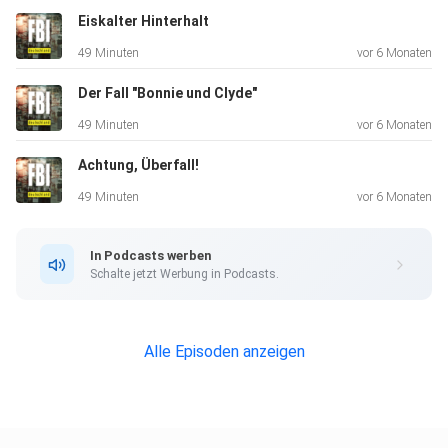
Eiskalter Hinterhalt
49 Minuten
vor 6 Monaten
"The FBI Files" ist ein amerikanisches Dokudrama, die einen
Blick
Der Fall "Bonnie und Clyde"
hinter die Kulissen des Forensiklabors des Federal Bureau
49 Minuten
vor 6 Monaten
of
Achtung, Überfall!
Investigation (FBI) wirft. Es werden wahre FBI-Fälle durch
Nachstellungen und Interviews erzählt.
49 Minuten
vor 6 Monaten
In Podcasts werben
️ Disclaimer ️
Schalte jetzt Werbung in Podcasts.
Dieser Podcast behandelt echte Kriminalfälle und enthält
Alle Episoden anzeigen
explizite Inhalte. Wir möchten darauf hinweisen, dass die
besprochenen Themen und die detaillierten Schilderungen
von
Gewalt, Verbrechen und deren Folgen für einige