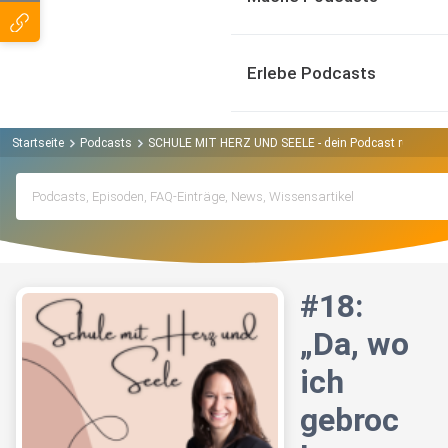
Erlebe Podcasts
Startseite
Podcasts
SCHULE MIT HERZ UND SEELE - dein Podcast rund um Pe
#18:
„Da, wo
ich
gebroc