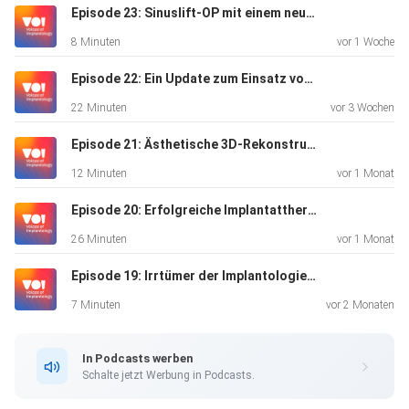
Wertschätzung und dem fachlichen Kurs stark ausgeprägt
Episode 23: Sinuslift-OP mit einem neuen chirurgischen Ansatz
sein, um dem
8 Minuten
vor 1 Woche
Anspruch gerecht zu werden. Die vielleicht wichtigste
Erkenntnis
Episode 22: Ein Update zum Einsatz von Keramikimplantaten
vorab: Der Zahntechniker ist nicht nur für die Erstellung der
22 Minuten
vor 3 Wochen
Restauration zuständig, sondern bereits in die
diagnostische Phase
Episode 21: Ästhetische 3D-Rekonstruktion mit Hart- und Weichgewebetechniken
eng eingebunden und unterstützt den Behandler von
12 Minuten
vor 1 Monat
Anfang an. Davon
profitieren alle Parteien und nicht zuletzt der Patient durch
Episode 20: Erfolgreiche Implantattherapie im digitalen Workflow – was sind die entscheidenden Faktoren
ein
26 Minuten
vor 1 Monat
gesteigertes Vertrauen in das Team und eine optimierte
Episode 19: Irrtümer der Implantologie: Diese halten sich am hartnäckigsten!
Versorgung.
7 Minuten
vor 2 Monaten
In Podcasts werben
Schalte jetzt Werbung in Podcasts.