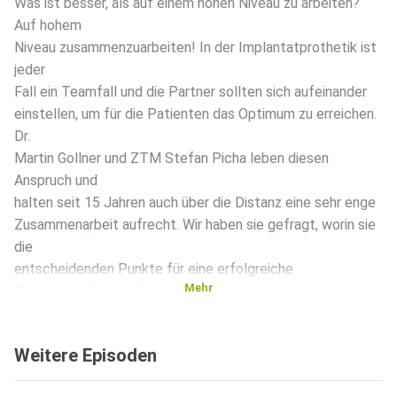
Was ist besser, als auf einem hohen Niveau zu arbeiten?
Auf hohem
Niveau zusammen­zuarbeiten! In der Implantatprothetik ist
jeder
Fall ein Teamfall und die Partner sollten sich aufeinander
einstellen, um für die Patienten das Optimum zu erreichen.
Dr.
Martin Gollner und ZTM Stefan Picha leben diesen
Anspruch und
halten seit 15 Jahren auch über die Distanz eine sehr enge
Zusammenarbeit aufrecht. Wir haben sie gefragt, worin sie
die
entscheidenden Punkte für eine erfolgreiche
Mehr
Zusammenarbeit sehen.
Was sind die weichen Faktoren? Was ist auf der
methodischen Ebene
Weitere Episoden
wichtig? Beide Bereiche müssen hinsichtlich der
gegenseitigen