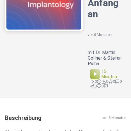
Anfang
an
vor 6 Monaten
mit Dr. Martin
Gollner & Stefan
Picha
15
Minuten
0
0
0
0
0
0
Beschreibung
vor 6 Monaten