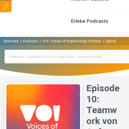
Erlebe Podcasts
Startseite
Podcasts
VOI - Voices of Implantology Podcast
Episode 10: T
Episode
10:
Teamw
ork von