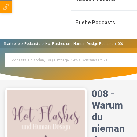
Erlebe Podcasts
Startseite
Podcasts
Hot Flashes und Human Design Podcast
008 - Waru
008 -
Warum
du
nieman