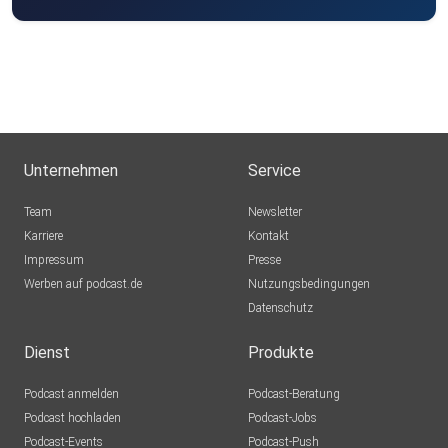
Unternehmen
Service
Team
Newsletter
Karriere
Kontakt
Impressum
Presse
Werben auf podcast.de
Nutzungsbedingungen
Datenschutz
Dienst
Produkte
Podcast anmelden
Podcast-Beratung
Podcast hochladen
Podcast-Jobs
Podcast-Events
Podcast-Push