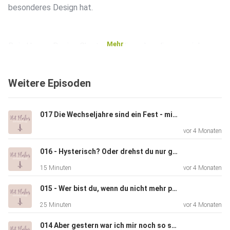
besonderes Design hat.
Mehr
Dein Human Design Chart zeigt dir, woher diese soziale
Erschöpfung kommt und natürlich, wie du damit umgehen
kannst.
Weitere Episoden
Danke, dass du heute dabei warst! ️
017 Die Wechseljahre sind ein Fest - mit Sylke Meyer
vor 4 Monaten
Perimenopause Decode findest du hier:
016 - Hysterisch? Oder drehst du nur grade durch?
https://www.hotflashesundhumandesign.de/perimenopaus
15 Minuten
vor 4 Monaten
e-decode
015 - Wer bist du, wenn du nicht mehr performst?
25 Minuten
vor 4 Monaten
Instagram:
https://www.instagram.com/hotflashesundhumandesign
014 Aber gestern war ich mir noch so sicher!