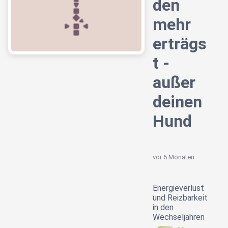
den
mehr
erträgs
t -
außer
deinen
Hund
vor 6 Monaten
Energieverlust
und Reizbarkeit
in den
Wechseljahren