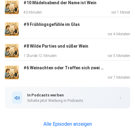
Die mäßige Klangqualität der Folge können wir uns nur so
#10 Mädelsabend der Name ist Wein
erklären, das die Aufnahme ohne Einfluss von Alkohol
43 Minuten
vor 1 Monat
aufgenommen
wurde.🫣 Wir bitten das zu entschuldigen und wir
#9 Frühlingsgefühle im Glas
versprechen, dass
vor 4 Monaten
das die nächsten 11 Monate nicht wieder vorkommen wird.
#8 Wilde Parties und süßer Wein
1 Stunde 12 Minuten
vor 5 Monaten
#6 Weinachten oder Treffen sich zwei Rosinen
vor 7 Monaten
In Podcasts werben
Schalte jetzt Werbung in Podcasts.
Alle Episoden anzeigen