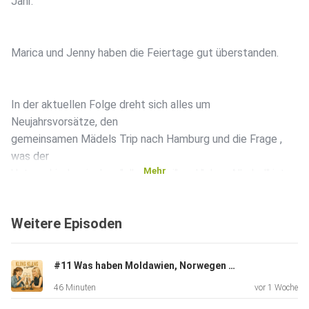
Jahr.
Marica und Jenny haben die Feiertage gut überstanden.
In der aktuellen Folge dreht sich alles um
Neujahrsvorsätze, den
gemeinsamen Mädels Trip nach Hamburg und die Frage ,
was der
Mehr
Unterschied zwischen "alkoholfrei" und "ohne Alkohol" ist.
Weitere Episoden
Freut euch auf den aktuellen Gast der Folge. Michel
Schneider,
ein alkoholfreier Merlot.
#11 Was haben Moldawien, Norwegen und der Timmendorfer Strand gemeinsam?
46 Minuten
vor 1 Woche