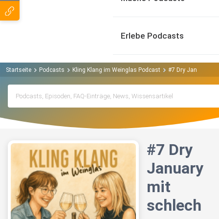
Erlebe Podcasts
Startseite
Podcasts
Kling Klang im Weinglas Podcast
#7 Dry January mi
#7 Dry
January
mit
schlech