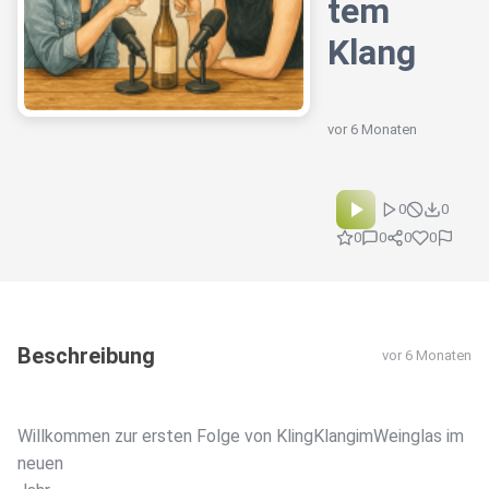
tem
Klang
vor 6 Monaten
0
0
0
0
0
0
Beschreibung
vor 6 Monaten
Willkommen zur ersten Folge von KlingKlangimWeinglas im
neuen