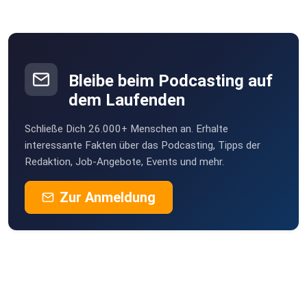
Facebook: Rozalija Gregurek | Facebook
Bleibe beim Podcasting auf
dem Laufenden
Gast: Rozalija Gregurek
Schließe Dich 26.000+ Menschen an. Erhalte
Host: Eva Mandl
interessante Fakten über das Podcasting, Tipps der
Redaktion, Job-Angebote, Events und mehr.
Podcast: Werbelust – der Podcast aus der Branche
für die Branche
Zur Anmeldung
Ein Podcast der Fachgruppe Werbung und
Marktkommunikation der
Wirtschaftskammer Wien
Fotonachweis Coverfoto: Moni Fellner