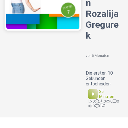
n
Rozalija
Gregure
k
vor 6 Monaten
Die ersten 10
Sekunden
entscheiden
25
Minuten
0
0
0
0
0
0