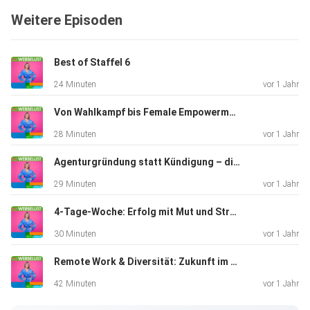
Zusammenspiel
Weitere Episoden
der Menschen hinter den Kulissen und vor der Bühne.
Best of Staffel 6
Ein Gespräch über Berufung statt Job, den Zauber der
24 Minuten
vor 1 Jahr
ersten
Sekunden (die schneller entscheiden als uns lieb ist) und
Von Wahlkampf bis Female Empowerment: Strategien für echte Mobilisierung
warum
28 Minuten
vor 1 Jahr
Üben, Atmen und Begeisterung die drei stillen
Hauptdarsteller jedes gelungenen Auftritts sind.
Agenturgründung statt Kündigung – die Geschichte von Popcut
29 Minuten
vor 1 Jahr
Was Dich in dieser Folge erwartet:
4-Tage-Woche: Erfolg mit Mut und Struktur
30 Minuten
vor 1 Jahr
Remote Work & Diversität: Zukunft im Fokus
Von der Bühne zur Unternehmerin: Wie frühe
42 Minuten
vor 1 Jahr
Auftritte, Schauspiel und Moderation den Weg in die