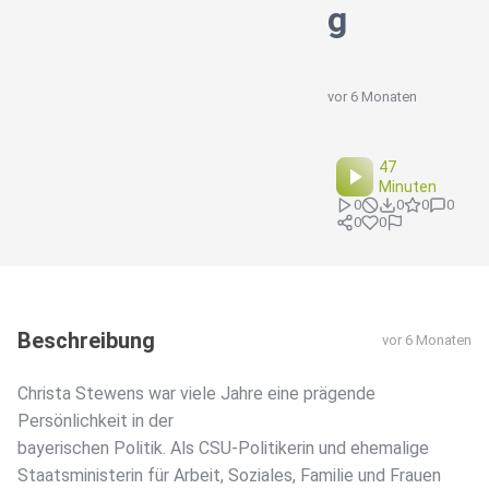
g
vor 6 Monaten
47
Minuten
0
0
0
0
0
0
Beschreibung
vor 6 Monaten
Christa Stewens war viele Jahre eine prägende
Persönlichkeit in der
bayerischen Politik. Als CSU-Politikerin und ehemalige
Staatsministerin für Arbeit, Soziales, Familie und Frauen