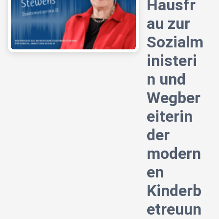
Hausfr
au zur
Sozialm
inisteri
n und
Wegber
eiterin
der
modern
en
Kinderb
etreuun