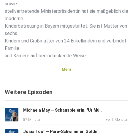
sowie
stellvertretende Ministerpräsidentin hat sie maßgeblich die
moderne
Kinderbetreuung in Bayern mitgestaltet. Sie ist Mutter von
sechs
Kindern und Großmutter von 24 Enkelkindern und verbindet
Familie
und Karriere auf beeindruckende Weise.
Mehr
Weitere Episoden
Michaela May — Schauspielerin, "Ur Münchnerin" - über ihre Kindheit, persönliche Verluste und ihr soziales Engagement
57 Minuten
vor 2 Monaten
Josia Topf — Para-Schwimmer, Goldmedaillengewinner und Verfechter von Inklusion