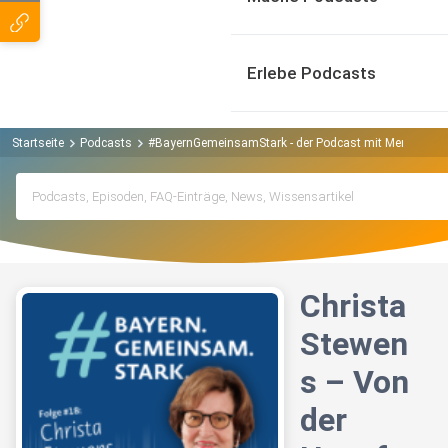
Erlebe Podcasts
Startseite
Podcasts
#BayernGemeinsamStark - der Podcast mit Menschen, d
Christa
Stewen
s – Von
der