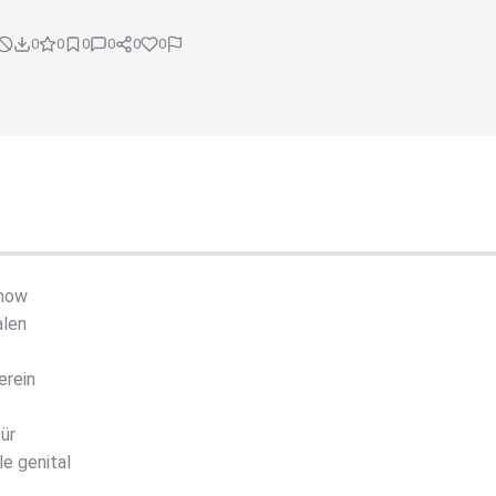
0
0
0
0
0
0
show
alen
erein
ür
e genital