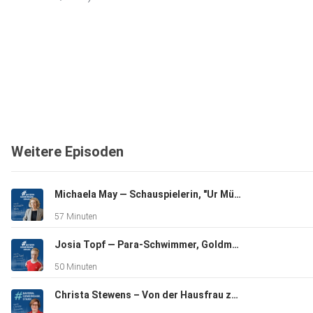
Weitere Episoden
Michaela May — Schauspielerin, "Ur Münchnerin" - über ihre Kindheit, persönliche Verluste und ihr soziales Engagement
57 Minuten
Josia Topf — Para-Schwimmer, Goldmedaillengewinner und Verfechter von Inklusion
50 Minuten
Christa Stewens – Von der Hausfrau zur Sozialministerin und Wegbereiterin der modernen Kinderbetreuung