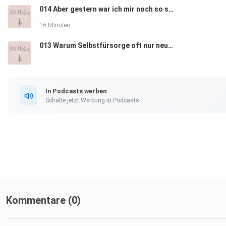
014 Aber gestern war ich mir noch so sicher!
16 Minuten
013 Warum Selbstfürsorge oft nur neuer Leistungsdruck ist
Wie Human Design und Schlaf zusammenhängen
In Podcasts werben
Schalte jetzt Werbung in Podcasts.
Tipps für dich
Danke, dass du heute dabei warst! ️
Kommentare (0)
Perimenopause Decode findest du hier:
https://www.hotflashesundhumandesign.de/perimenopause-