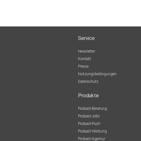
Service
Newsletter
Kontakt
Presse
Nutzungsbedingungen
Datenschutz
Produkte
Podcast-Beratung
Podcast-Jobs
Podcast-Push
Podcast-Werbung
Podcast-Agentur