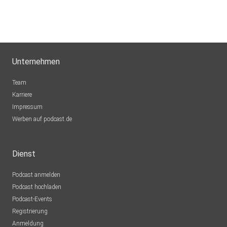
Unternehmen
Team
Karriere
Impressum
Werben auf podcast.de
Dienst
Podcast anmelden
Podcast hochladen
Podcast-Events
Registrierung
Anmeldung