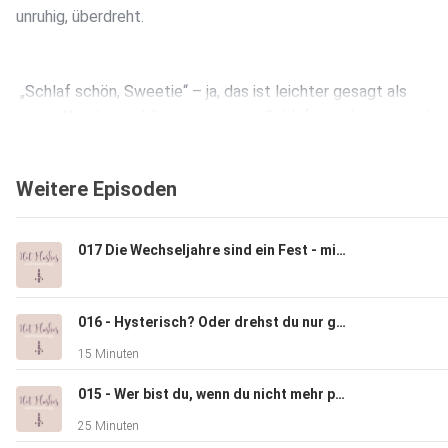
unruhig, überdreht.
„Schlaf schön, Sweetie“ – ja, das ist leichter gesagt als
getan.Aber heute klären wir, warum Schlaf gerade jetzt anders
und wie Human Design dir helfen kann, wieder Ruhe zu finden.
Weitere Episoden
017 Die Wechseljahre sind ein Fest - mit Sylke Meyer
warum ist Schlaf in der Perimenopause anders als du ihn
kennst
016 - Hysterisch? Oder drehst du nur grade durch?
15 Minuten
015 - Wer bist du, wenn du nicht mehr performst?
Warum dein Gehirn keine Pause macht
25 Minuten