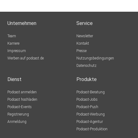
Unternehmen
Service
Team
Newsletter
Karriere
Kontakt
Impressum
Presse
Werben auf podcast.de
Nutzungsbedingungen
Datenschutz
Dienst
Produkte
Podcast anmelden
Podcast-Beratung
Podcast hochladen
Podcast-Jobs
Podcast-Events
Podcast-Push
Registrierung
Podcast-Werbung
Anmeldung
Podcast-Agentur
Podcast-Produktion