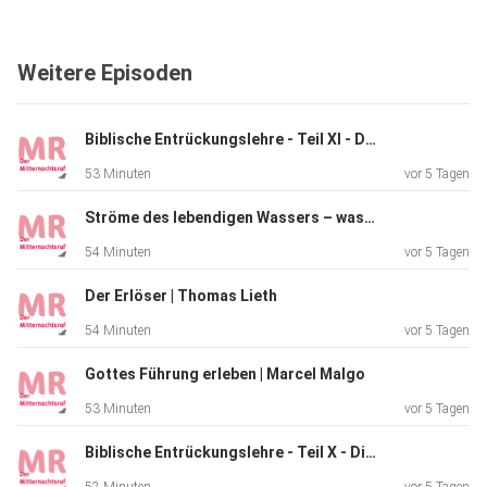
Weitere Episoden
Radio Neue Hoffnung, kurz RNH, sendet christliche
Radioprogramme über Internet, und zwar während 7 × 24
Stunden. Es
Biblische Entrückungslehre - Teil XI - Der Tag Jesu Christi | Norbert Lieth
ist dem Missionswerk Mitternachtsruf unterstellt,
53 Minuten
vor 5 Tagen
allerdings
strahlen auch andere christliche Werke und Gemeinden ihre
Ströme des lebendigen Wassers – was die Bibel damit meint | Marcel Malgo
Sendungen über RNH aus. Unser Motto lautet: «So kommt
54 Minuten
vor 5 Tagen
der Glaube
aus dem Hören, das Hören aber durch das Wort Christi»
Der Erlöser | Thomas Lieth
(Römer
54 Minuten
vor 5 Tagen
10,17).
Gottes Führung erleben | Marcel Malgo
53 Minuten
vor 5 Tagen
Weitere Infos unter: https://www.mnr.ch/audio/
Biblische Entrückungslehre - Teil X - Die Hinwegnahme dessen, was noch aufhält | Norbert Lieth