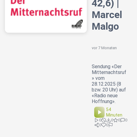
42,6) |
Marcel
Malgo
vor 7 Monaten
Sendung «Der
Mitternachtsruf
» vom
28.12.2025 (8
bzw. 20 Uhr) auf
«Radio neue
Hoffnung».
54
Minuten
0
0
0
0
0
0