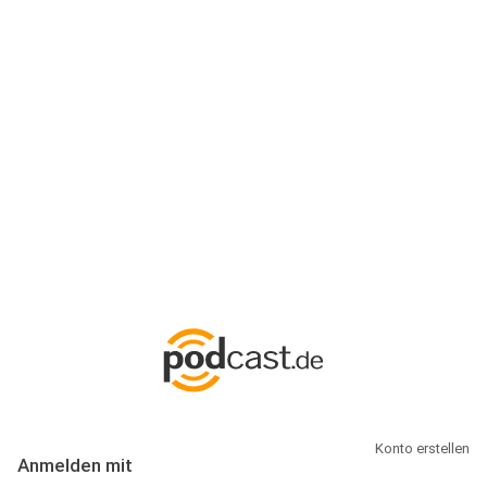
Anmeldung
Hallo Podcast-Hörer! Melde dich hier an. Dich erwarten 1 Million
abonnierbare Podcasts und alles, was Du rund um Podcasting
wissen musst.
Konto erstellen
Anmelden mit