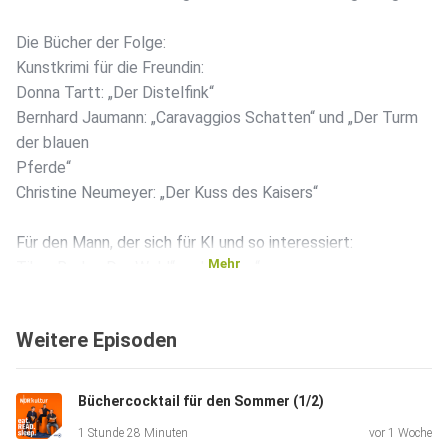
Die Bücher der Folge:
Kunstkrimi für die Freundin:
Donna Tartt: „Der Distelfink“
Bernhard Jaumann: „Caravaggios Schatten“ und „Der Turm
der blauen
Pferde“
Christine Neumeyer: „Der Kuss des Kaisers“
Für den Mann, der sich für KI und so interessiert:
Mehr
Tibor Rode: „Der Wald“ und „Lupus“
Für den 13/14-jährige Jungs:
Weitere Episoden
James Dashner: „Die Auserwählten“
Orkun Ertener: „Was bisher geschah und was niemals
geschehen
Büchercocktail für den Sommer (1/2)
darf“
1 Stunde 28 Minuten
vor 1 Woche