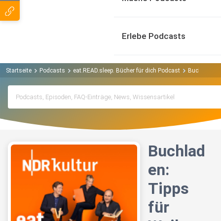
Erlebe Podcasts
Startseite
Podcasts
eat.READ.sleep. Bücher für dich Podcast
Buchladen: 
Buchlad
en:
Tipps
für