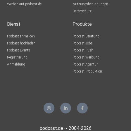
Werben auf podcast.de
Nutzungsbedingungen
Für den Gatten, der sich für Amateurfunk interessiert:
Datenschutz
Robert Harris: „Enigma“
Ken Follett: „Die Nadel“
Dienst
Produkte
Podcast anmelden
Podcast-Beratung
Podcast-Tipp:
Podcast hochladen
Podcast-Jobs
https://1.ard.de/kunstverbrechen-staffel-5?cp
Podcast-Events
Podcast-Push
Registrierung
Podcast-Werbung
Alle Infos zum Podcast: https://ndr.de/eatreadsleep
Anmeldung
Podcast-Agentur
Mail gern an: eatreadsleep@ndr.de
Podcast-Produktion
Alle Lesekreise: https://ndr.de/eatreadsleep-lesekreise
Unseren Newsletter gibt es hier:
https://ndr.de/eatreadsleep-newsletter
podcast.de ~ 2004-2026