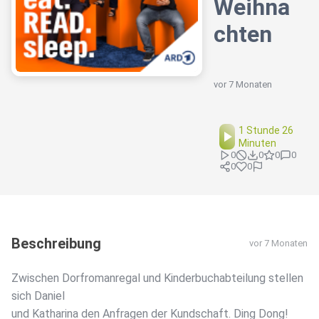
Weihna
chten
vor 7 Monaten
1 Stunde 26
Minuten
0
0
0
0
0
0
Beschreibung
vor 7 Monaten
Zwischen Dorfromanregal und Kinderbuchabteilung stellen
sich Daniel
und Katharina den Anfragen der Kundschaft. Ding Dong!