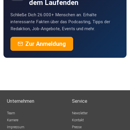
Amy Ignatow: „Endlich beliebt“
dem Laufenden
Stéphanie Lapointe: „Fanny Cloutier“
Schließe Dich 26.000+ Menschen an. Erhalte
Einsteiger-Bücher für 12 bis 13-jährige Jungs:
interessante Fakten über das Podcasting, Tipps der
Redaktion, Job-Angebote, Events und mehr.
(fast) alles von Ursula Poznanski
Chris Bradford: „Das letzte Level“ (Reihe)
Zur Anmeldung
Jennifer Killick: „Crater Lake“
Carl Barks /Don Rosa: “Dagobert Duck – Chronik der
reichsten Ente
der Welt”
Für die 14-Jährige, die raus aus der Komfortzone soll:
Walter Moers: „Stadt der träumenden Bücher“
Gaea Schoeters: „Trophäe“ und „Das Geschenk“
Unternehmen
Service
Für den Toskana-Urlaub:
Team
Newsletter
Sarah Winman: „Das Fernster zur Welt“
Karriere
Kontakt
E.M. Forster: „Zimmer mit Aussicht“
Impressum
Presse