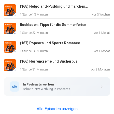
Für den Vater, der Segeln mag:
(168) Helgoland-Pudding und märchenhafte Bestseller
Marsali Taylor: „Mörderische Brandung“
1 Stunde 13 Minuten
vor 3 Wochen
Kristina Hauff: „In blaukalter Tiefe“
Tatjana von der Beek: „Blaue Tage“
Buchladen: Tipps für die Sommerferien
Anne Freytag: „Blaues Wunder“
1 Stunde 32 Minuten
vor 1 Monat
Familiengeschichten, auch mit reiferen Protagonisten
(167) Popcorn und Sports Romance
Miriam Georg: „Die Verlorene“
1 Stunde 16 Minuten
vor 1 Monat
Caryl Lewis: „Wilder Honig“
(166) Herrencreme und Bücherbus
Rachel Hanna: „Das kleine Haus am Strand“,
1 Stunde 31 Minuten
vor 2 Monaten
Für den Mann, der Spionagebücher mag – gern
anspruchsvoll
In Podcasts werben
Karina Urbach: "Das Haus am Gordon Place" und "Cambridge
Schalte jetzt Werbung in Podcasts.
Five"
(eigentlich der 1. Band, erschienen unter den Pseudonym
Hannah
Alle Episoden anzeigen
Coler)