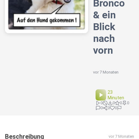
Bronco
& ein
Blick
nach
vorn
vor 7 Monaten
23
Minuten
0
0
0
0
0
0
0
Beschreibung
vor 7 Monaten