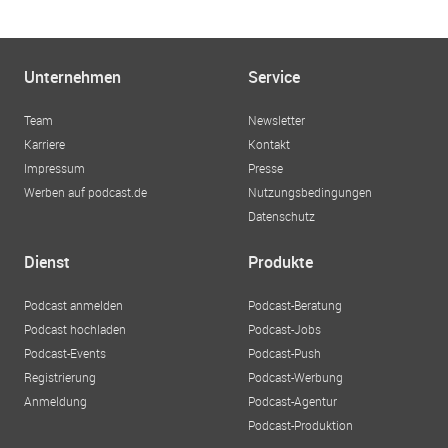
Unternehmen
Service
Team
Newsletter
Karriere
Kontakt
Impressum
Presse
Werben auf podcast.de
Nutzungsbedingungen
Datenschutz
Dienst
Produkte
Podcast anmelden
Podcast-Beratung
Podcast hochladen
Podcast-Jobs
Podcast-Events
Podcast-Push
Registrierung
Podcast-Werbung
Anmeldung
Podcast-Agentur
Podcast-Produktion