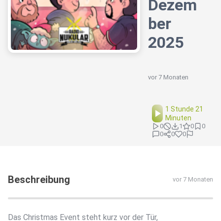
Dezem
ber
2025
vor 7 Monaten
1 Stunde 21
Minuten
0
1
0
0
0
0
0
Beschreibung
vor 7 Monaten
Das Christmas Event steht kurz vor der Tür,