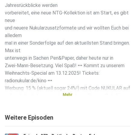
Jahresrückblicke werden
vorbereitet, eine neue NTG-Kollektion ist am Start, es gibt
neue
und neuere Nukularzusatzformate und wir wollten Euch bei
alledem
mal in einer Sonderfolge auf den aktuellsten Stand bringen.
Max ist
unterwegs in Sachen Pen&Paper, daher heute nur in
Zwei-Mann-Besetzung. Viel Spaß! ••• Kommt zu unserem
Weihnachts-Special am 13.12.2025! Tickets:
radionukular.de/kino •••
Werbung: 15 % (aktuell sogar 24%!) mit Code NUKULAR auf
Mehr
radionukular.de/gamersonly – danke an Gamers Only für
den Support!
••• Timecodes: 00:00:00 Intro • 00:00:53 Hausputz! •
Weitere Episoden
00:30:54
Werbung: Gamers Only • 00:40:53 Neue und neuere
Nukulare Podcast