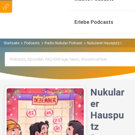
Erlebe Podcasts
Startseite
Podcasts
Radio Nukular Podcast
Nukularer Hausputz Dezemb
Nukular
er
Hauspu
tz