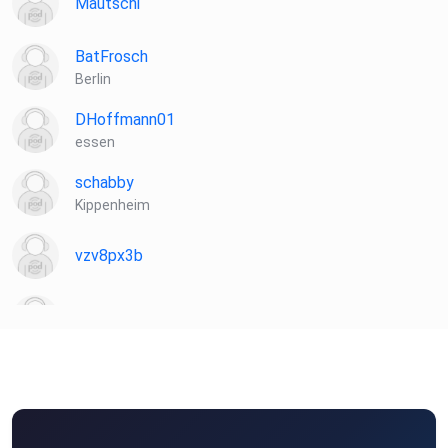
Mautschi
BatFrosch
Berlin
DHoffmann01
essen
schabby
Kippenheim
vzv8px3b
Dunkeleule
Ufo22
Bad Königshofen
JimmyBorris