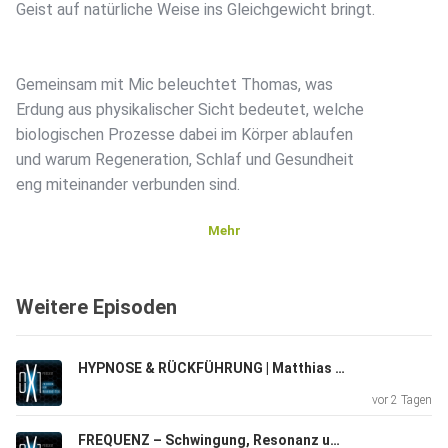
Geist auf natürliche Weise ins Gleichgewicht bringt.
Gemeinsam mit Mic beleuchtet Thomas, was
Erdung aus physikalischer Sicht bedeutet, welche
biologischen Prozesse dabei im Körper ablaufen
und warum Regeneration, Schlaf und Gesundheit
eng miteinander verbunden sind.
Mehr
Das Gespräch zeigt, wie moderne Lebensgewohnheiten
uns oft von
Weitere Episoden
der natürlichen Verbindung zur Erde trennen – und welche
Auswirkungen das auf Stresslevel, Immunsystem,
Entzündungen und Schlafqualität haben kann.
HYPNOSE & RÜCKFÜHRUNG | Matthias Köck im Talk | 0X1 Podcast Eps.13
vor 2 Tagen
Neben wissenschaftlichen Erkenntnissen teilt Thomas
FREQUENZ – Schwingung, Resonanz und die unsichtbare Energie des Körpers | Thomas Künne | 0X1 Podcast