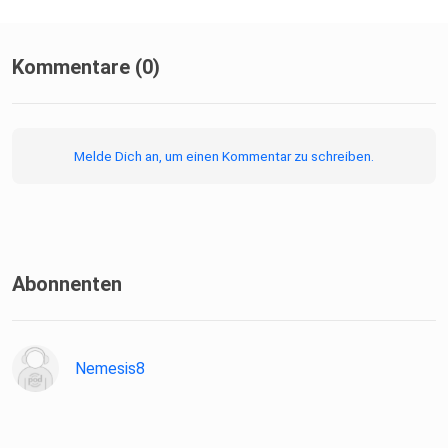
Naturheilkunde,
0X1 Podcast
Kommentare (0)
Hosted on Acast. See acast.com/privacy for more
information.
Melde Dich an, um einen Kommentar zu schreiben.
Abonnenten
Nemesis8