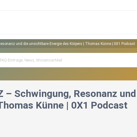
sonanz und die unsichtbare Energie des Körpers | Thomas Künne | 0X1 Podcast
– Schwingung, Resonanz und d
 Thomas Künne | 0X1 Podcast