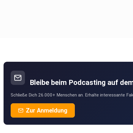
• Wahrnehmung jenseits klassischer Messbarkeit
• Praktische Anwendung von Frequenzen
• Erfahrungen aus der Arbeit mit Schwingungssystemen
• Wissenschaft vs. Grenzwissen
Bleibe beim Podcasting auf de
Schließe Dich 26.000+ Menschen an. Erhalte interessante Fak
• Neue Perspektiven auf Gesundheit und Bewusstsein
Zur Anmeldung
Gast dieser Episode