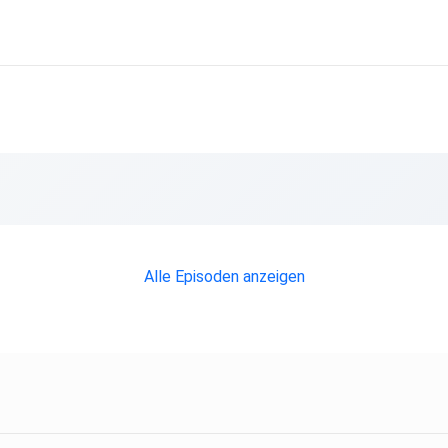
nzen
rken
Alle Episoden anzeigen