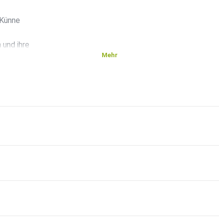
 Künne
und ihre
Mehr
zielt
ter
eine
en auf