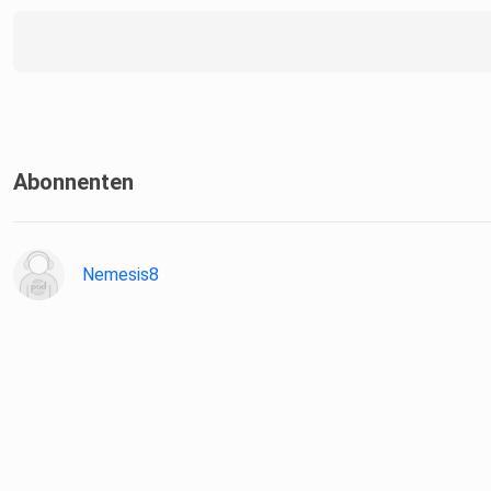
• Frequenzen und ihre Bedeutung für den menschlichen Körpe
Abonnenten
• Was versteht man unter Frequenzmedizin?
Nemesis8
• Resonanz – wie Schwingung auf uns wirkt
• Der Mensch als energetisches System
• Selbstregulation und innere Balance