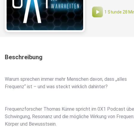
1 Stunde 28 Mi
Beschreibung
Warum sprechen immer mehr Menschen davon, dass „alles
Frequenz“ ist – und was steckt wirklich dahinter?
Frequenzforscher Thomas Künne spricht im 0X1 Podcast übe
Schwingung, Resonanz und die mögliche Wirkung von Frequen
Körper und Bewusstsein.