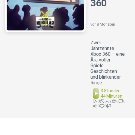
360
vor 8 Monaten
Zwei
Jahrzehnte
Xbox 360 – eine
Ära voller
Spiele,
Geschichten
und blinkender
Ringe.
3 Stunden
44 Minuten
0
2
0
0
0
0