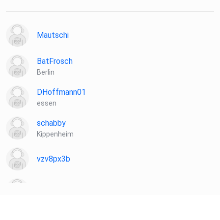
Mautschi
BatFrosch
Berlin
DHoffmann01
essen
schabby
Kippenheim
vzv8px3b
Dunkeleule
Ufo22