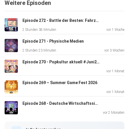
Weitere Episoden
Support! ••• Timecodes: 00:00:00 Werbung: Gamers Only •
00:01:51
Intro • 00:02:44 Vorgespräch • 00:59:08 Werbung: NTG
Episode 272 - Battle der Besten: Fahrzeuge der Popkultur
Weihnachts-Special • 01:01:58 Hauptthema: 20 Jahre Xbox
2 Stunden 38 Minuten
vor 1 Woche
360 •
03:42:02 Werbung: Gamers Only
Episode 271 - Physische Medien
2 Stunden 23 Minuten
vor 3 Wochen
Episode 270 - Popkultur aktuell #Juni2026
vor 1 Monat
Episode 269 – Summer Game Fest 2026
vor 1 Monat
Episode 268 - Deutsche Wirtschaftssimulationen (der 80er und 90er)
vor 2 Monaten