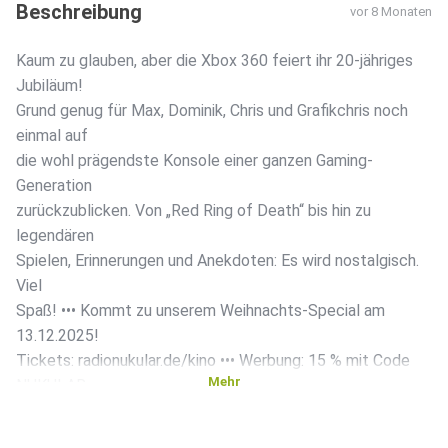
Beschreibung
vor 8 Monaten
Kaum zu glauben, aber die Xbox 360 feiert ihr 20-jähriges
Jubiläum!
Grund genug für Max, Dominik, Chris und Grafikchris noch
einmal auf
die wohl prägendste Konsole einer ganzen Gaming-
Generation
zurückzublicken. Von „Red Ring of Death“ bis hin zu
legendären
Spielen, Erinnerungen und Anekdoten: Es wird nostalgisch.
Viel
Spaß! ••• Kommt zu unserem Weihnachts-Special am
13.12.2025!
Tickets: radionukular.de/kino ••• Werbung: 15 % mit Code
Mehr
NUKULAR
auf radionukular.de/gamersonly – danke an Gamers Only für
den