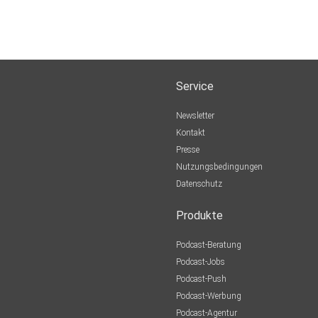
Service
Newsletter
Kontakt
Presse
Nutzungsbedingungen
Datenschutz
Produkte
Podcast-Beratung
Podcast-Jobs
Podcast-Push
Podcast-Werbung
Podcast-Agentur