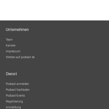
Unternehmen
Team
Karriere
Impressum
Werben auf podcast.de
Dienst
Podcast anmelden
Podcast hochladen
Podcast-Events
Registrierung
Anmeldung