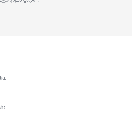
0
0
0
0
0
ig.
cht