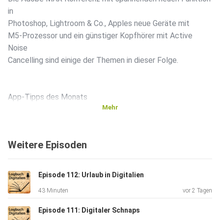
in
Photoshop, Lightroom & Co., Apples neue Geräte mit
M5-Prozessor und ein günstiger Kopfhörer mit Active
Noise
Cancelling sind einige der Themen in dieser Folge.
App-Tipps des Monats
Mehr
Adobe Project Indigo (iOS)
Weitere Episoden
Mighty Networks
Episode 112: Urlaub in Digitalien
43 Minuten
vor 2 Tagen
Episode 111: Digitaler Schnaps