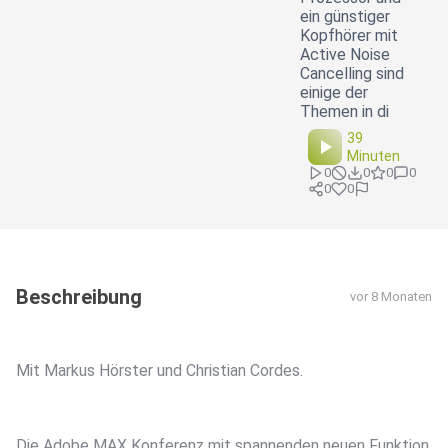
ein günstiger
Kopfhörer mit
Active Noise
Cancelling sind
einige der
Themen in di
39
Minuten
0
0
0
0
0
0
Beschreibung
vor 8 Monaten
Mit Markus Hörster und Christian Cordes.
Die Adobe MAX Konferenz mit spannenden neuen Funktion